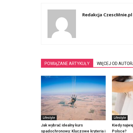
Redakcja CzescMnie.pl
POWIĄZANE ARTYKUŁY
WIĘCEJ OD AUTOR
Lifestyle
Lifestyle
Jak wybrać idealny kurs
Kiedy najwi
spadochronowy: Kluczowe kryteria i
Polsce?