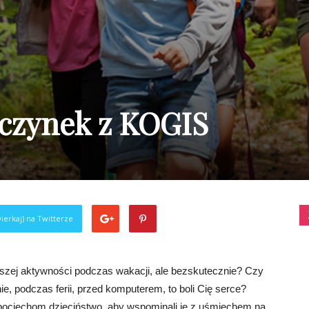
czynek z KOGIS
ierkaj) na Twitterze
szej aktywności podczas wakacji, ale bezskutecznie? Czy
ie, podczas ferii, przed komputerem, to boli Cię serce?
 pociechom dzieciństwo, aby wspominali je z uśmiechem na