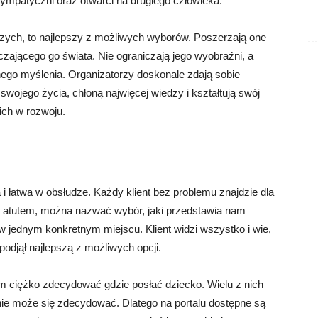
 sympatyczni oraz otwarci na drugiego człowieka.
szych, to najlepszy z możliwych wyborów. Poszerzają one
ającego go świata. Nie ograniczają jego wyobraźni, a
nego myślenia. Organizatorzy doskonale zdają sobie
swojego życia, chłoną najwięcej wiedzy i kształtują swój
ich w rozwoju.
a i łatwa w obsłudze. Każdy klient bez problemu znajdzie dla
ym atutem, można nazwać wybór, jaki przedstawia nam
 jednym konkretnym miejscu. Klient widzi wszystko i wie,
 podjął najlepszą z możliwych opcji.
m ciężko zdecydować gdzie posłać dziecko. Wielu z nich
u nie może się zdecydować. Dlatego na portalu dostępne są