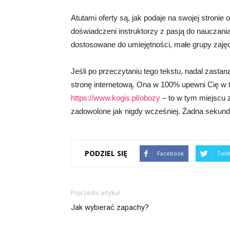
Atutami oferty są, jak podaje na swojej stroni
doświadczeni instruktorzy z pasją do nauczania, 
dostosowane do umiejętności, małe grupy zajęc
Jeśli po przeczytaniu tego tekstu, nadal zastan
stronę internetową. Ona w 100% upewni Cię w t
https://www.kogis.pl/obozy
– to w tym miejscu 
zadowolone jak nigdy wcześniej. Żadna sekund
PODZIEL SIĘ
Facebook
Twit
Poprzedni artykuł
Jak wybierać zapachy?