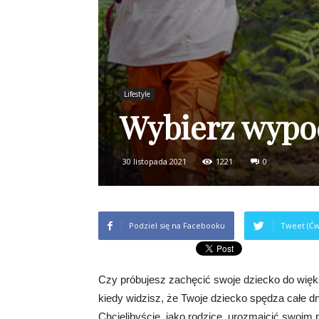
Lifestyle
Wybierz wypo
30 listopada 2021
1221
0
Podziel się na Facebooku
Tweet (Ćw
Czy próbujesz zachęcić swoje dziecko do więk
kiedy widzisz, że Twoje dziecko spędza całe dn
Chcielibyście, jako rodzice, urozmaicić swoim