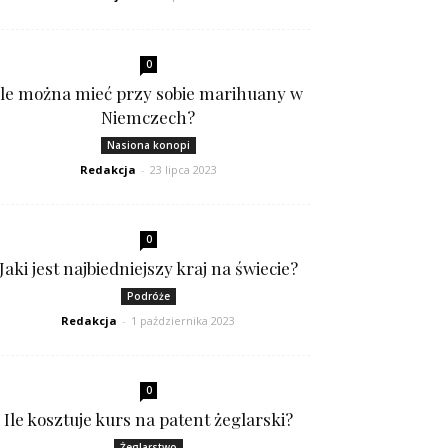
0
Ile można mieć przy sobie marihuany w
Niemczech?
Nasiona konopi
Redakcja
-
23 lipca 2023
0
Jaki jest najbiedniejszy kraj na świecie?
Podróże
Redakcja
-
1 października 2023
0
Ile kosztuje kurs na patent żeglarski?
Żeglarstwo