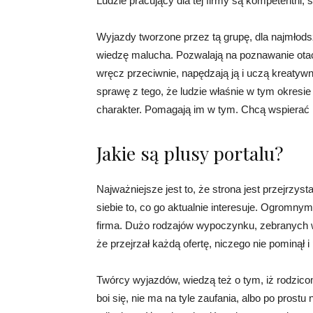
Ludzie pracujący dla tej firmy są kompetentni,
Wyjazdy tworzone przez tą grupę, dla najmłod
wiedzę malucha. Pozwalają na poznawanie otacz
wręcz przeciwnie, napędzają ją i uczą kreatyw
sprawę z tego, że ludzie właśnie w tym okresie 
charakter. Pomagają im w tym. Chcą wspierać 
Jakie są plusy portalu?
Najważniejsze jest to, że strona jest przejrzyst
siebie to, co go aktualnie interesuje. Ogromn
firma. Dużo rodzajów wypoczynku, zebranych w
że przejrzał każdą ofertę, niczego nie pominął i
Twórcy wyjazdów, wiedzą też o tym, iż rodzico
boi się, nie ma na tyle zaufania, albo po prost