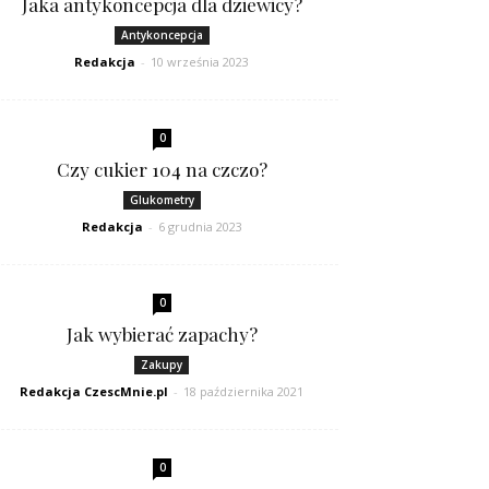
Jaka antykoncepcja dla dziewicy?
Antykoncepcja
Redakcja
-
10 września 2023
0
Czy cukier 104 na czczo?
Glukometry
Redakcja
-
6 grudnia 2023
0
Jak wybierać zapachy?
Zakupy
Redakcja CzescMnie.pl
-
18 października 2021
0