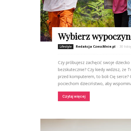
Wybierz wypoczyn
Redakcja CzescMnie.pl
-
30 list
Lifestyle
Czy próbujesz zachęcić swoje dziecko 
bezskutecznie? Czy kiedy widzisz, że T
przed komputerem, to boli Cię serce? C
pociechom dzieciństwo, aby wspominali
Czytaj więcej