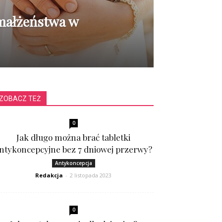
 małżeństwa w
ZOBACZ TEŻ
0
Jak długo można brać tabletki
ntykoncepcyjne bez 7 dniowej przerwy?
Antykoncepcja
Redakcja
-
2 listopada 2023
0