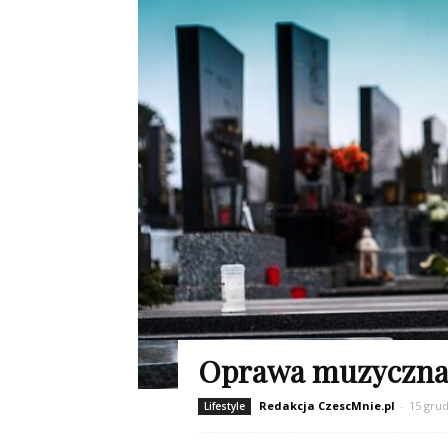
Oprawa muzyczna 
Redakcja CzescMnie.pl
-
15 grud
Lifestyle