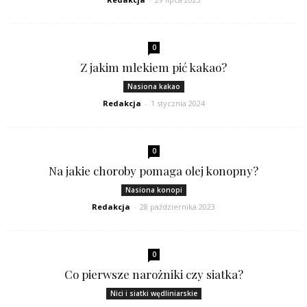
0
Z jakim mlekiem pić kakao?
Nasiona kakao
Redakcja
-
1 stycznia 2024
0
Na jakie choroby pomaga olej konopny?
Nasiona konopi
Redakcja
-
28 października 2023
0
Co pierwsze narożniki czy siatka?
Nici i siatki wędliniarskie