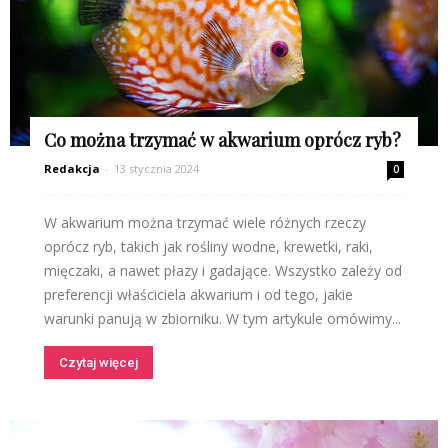
Co można trzymać w akwarium oprócz ryb?
Redakcja
-
13 stycznia 2024
0
W akwarium można trzymać wiele różnych rzeczy
oprócz ryb, takich jak rośliny wodne, krewetki, raki,
mięczaki, a nawet płazy i gadające. Wszystko zależy od
preferencji właściciela akwarium i od tego, jakie
warunki panują w zbiorniku. W tym artykule omówimy...
Czytaj więcej