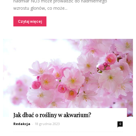
nadmiar NO3 może prowadzić do nadmiernego
wzrostu glonów, co może...
Czytaj więcej
Jak dbać o rośliny w akwarium?
Redakcja
-
18 grudnia 2023
0