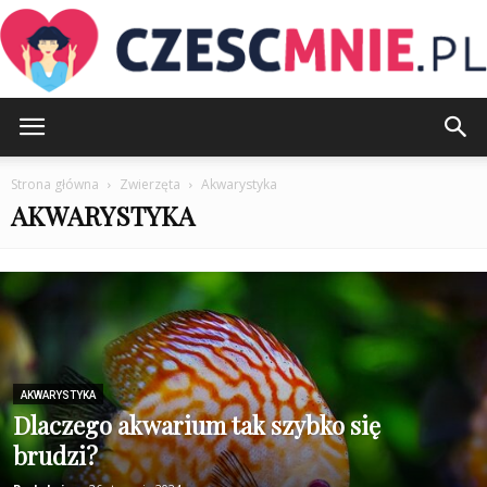
CzescMnie.pl
Strona główna
Zwierzęta
Akwarystyka
AKWARYSTYKA
AKWARYSTYKA
Dlaczego akwarium tak szybko się
brudzi?