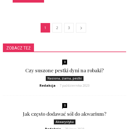
1
2
3
ZOBACZ TEŻ
0
Czy suszone pestki dyni na robaki?
Nasiona, ziarna, pestki
Redakcja
-
7 października 2023
0
Jak często dodawać sól do akwarium?
Akwarystyka
Redakcja
-
29 lipca 2023