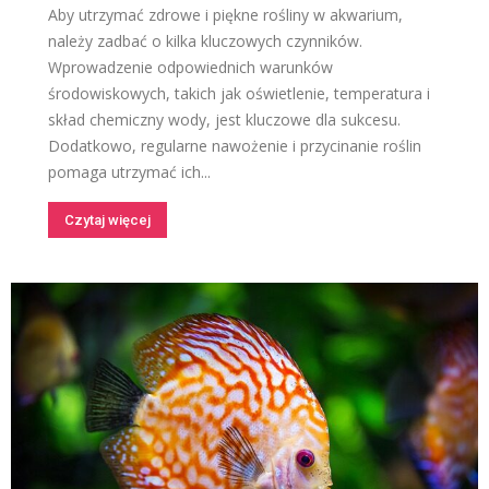
Aby utrzymać zdrowe i piękne rośliny w akwarium,
należy zadbać o kilka kluczowych czynników.
Wprowadzenie odpowiednich warunków
środowiskowych, takich jak oświetlenie, temperatura i
skład chemiczny wody, jest kluczowe dla sukcesu.
Dodatkowo, regularne nawożenie i przycinanie roślin
pomaga utrzymać ich...
Czytaj więcej