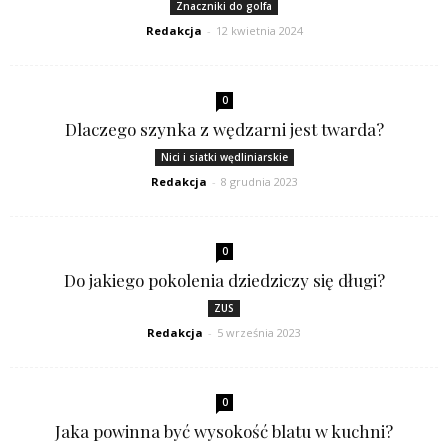
Znaczniki do golfa
Redakcja
-
12 kwietnia 2024
0
Dlaczego szynka z wędzarni jest twarda?
Nici i siatki wędliniarskie
Redakcja
-
8 grudnia 2023
0
Do jakiego pokolenia dziedziczy się długi?
ZUS
Redakcja
-
5 września 2023
0
Jaka powinna być wysokość blatu w kuchni?