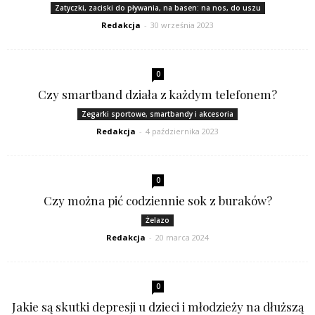
Zatyczki, zaciski do pływania, na basen: na nos, do uszu
Redakcja
-
30 września 2023
0
Czy smartband działa z każdym telefonem?
Zegarki sportowe, smartbandy i akcesoria
Redakcja
-
4 października 2023
0
Czy można pić codziennie sok z buraków?
Żelazo
Redakcja
-
20 marca 2024
0
Jakie są skutki depresji u dzieci i młodzieży na dłuższą