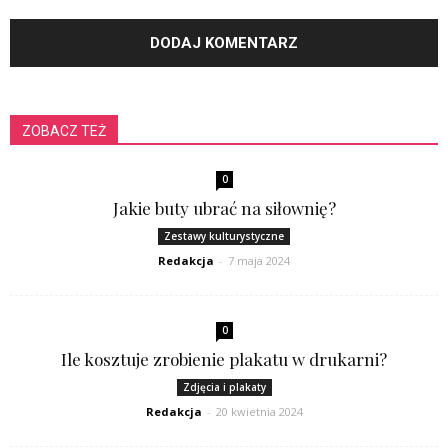
ZOBACZ TEŻ
0
Jakie buty ubrać na siłownię?
Zestawy kulturystyczne
Redakcja
-
7 maja 2024
0
Ile kosztuje zrobienie plakatu w drukarni?
Zdjęcia i plakaty
Redakcja
-
20 kwietnia 2024