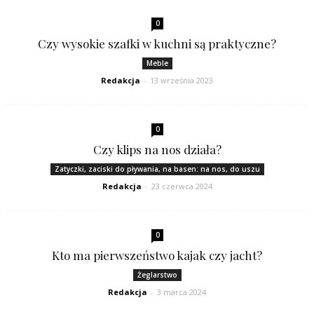
0
Czy wysokie szafki w kuchni są praktyczne?
Meble
Redakcja
-
13 września 2023
0
Czy klips na nos działa?
Zatyczki, zaciski do pływania, na basen: na nos, do uszu
Redakcja
-
23 czerwca 2024
0
Kto ma pierwszeństwo kajak czy jacht?
Żeglarstwo
Redakcja
-
3 marca 2024