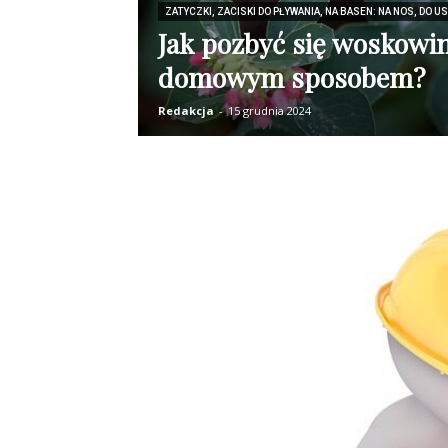
ZATYCZKI, ZACISKI DO PŁYWANIA, NA BASEN: NA NOS, DO U
Jak pozbyć się woskowin
domowym sposobem?
Redakcja
-
15 grudnia 2024