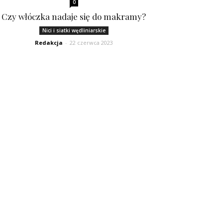
0
Czy włóczka nadaje się do makramy?
Nici i siatki wędliniarskie
Redakcja
-
22 czerwca 2023