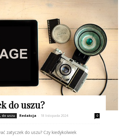
ek do uszu?
Redakcja
-
18 listopada 2024
s, do uszu
0
ać zatyczek do uszu? Czy kiedykolwiek