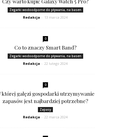
Czy warto kupić Galaxy Watch 5 Pro?
Zegarki wodoodporne do pływania, na basen
Redakcja
-
13 marca 2024
0
Co to znaczy Smart Band?
Zegarki wodoodporne do pływania, na basen
Redakcja
-
22 lutego 2024
0
 której gałęzi gospodarki utrzymywanie
zapasów jest najbardziej potrzebne?
Zapasy
Redakcja
-
22 marca 2024