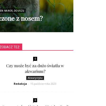
SEN: NA NOS, DO USZU
ączone z nosem?
ZOBACZ TEŻ
0
Czy może być za dużo światła w
akwarium?
Akwarystyka
Redakcja
-
15 października 2023
0