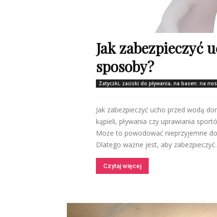
Jak zabezpieczyć
sposoby?
Zatyczki, zaciski do pływania, na basen: na no
Jak zabezpieczyć ucho przed wodą do
kąpieli, pływania czy uprawiania spor
Może to powodować nieprzyjemne dolegl
Dlatego ważne jest, aby zabezpieczyć..
Czytaj więcej