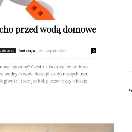
 ucho przed wodą domowe
Redakcja
-
23 listopada 2024
s, do uszu
0
mowe sposoby? Często zdarza się, że podczas
tów wodnych woda dostaje się do naszych uszu.
iwości, takie jak ból, pieczenie czy infekcje.
.
W