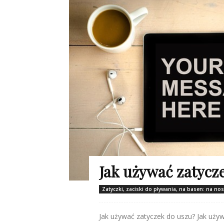
Jak używać zatycz
Zatyczki, zaciski do pływania, na basen: na no
Jak używać zatyczek do uszu? Jak używ