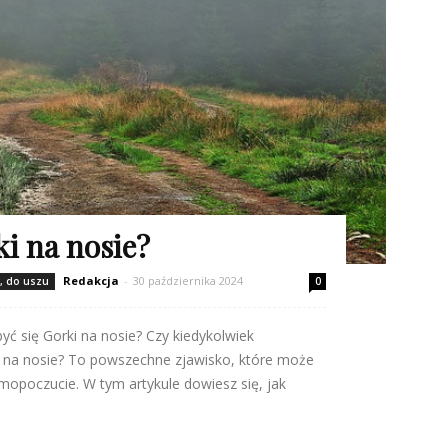
ki na nosie?
Redakcja
-
30 października 2024
s, do uszu
0
być się Gorki na nosie? Czy kiedykolwiek
ki na nosie? To powszechne zjawisko, które może
mopoczucie. W tym artykule dowiesz się, jak