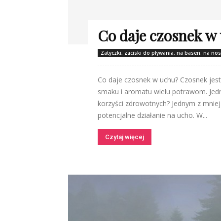
Co daje czosnek w
Zatyczki, zaciski do pływania, na basen: na no
Co daje czosnek w uchu? Czosnek jest
smaku i aromatu wielu potrawom. Jedn
korzyści zdrowotnych? Jednym z mnie
potencjalne działanie na ucho. W...
Czytaj więcej