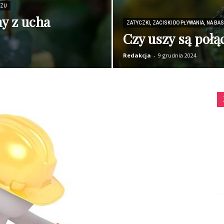
SZU
y z ucha
ZATYCZKI, ZACISKI DO PŁYWANIA, NA BA
Czy uszy są poł
Redakcja
-
9 grudnia 2024