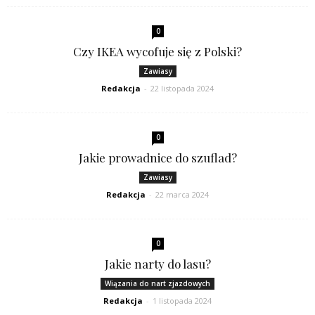
0
Czy IKEA wycofuje się z Polski?
Zawiasy
Redakcja
-
22 listopada 2024
0
Jakie prowadnice do szuflad?
Zawiasy
Redakcja
-
22 marca 2024
0
Jakie narty do lasu?
Wiązania do nart zjazdowych
Redakcja
-
1 listopada 2024