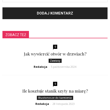
ZOBACZ TEŻ
0
Jak wywiercić otwór w drzwiach?
Zawiasy
Redakcja
-
5 października 2024
0
Ile kosztuje stanik szyty na miarę?
Biustonosze do karmienia
Redakcja
-
28 listopada 2023