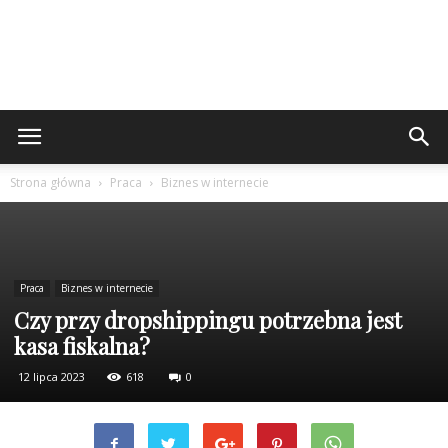
Strona główna
Praca
Biznes w internecie
Praca
Biznes w internecie
Czy przy dropshippingu potrzebna jest
kasa fiskalna?
12 lipca 2023
618
0