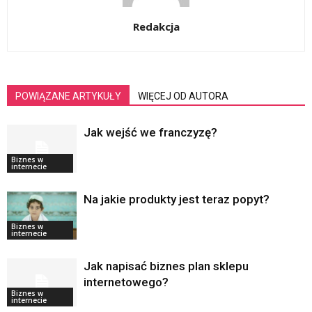
Redakcja
POWIĄZANE ARTYKUŁY
WIĘCEJ OD AUTORA
Jak wejść we franczyzę?
Biznes w
internecie
Na jakie produkty jest teraz popyt?
Biznes w
internecie
Jak napisać biznes plan sklepu
internetowego?
Biznes w
internecie