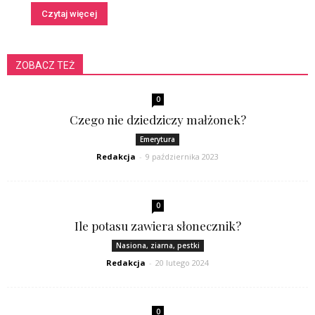
Czytaj więcej
ZOBACZ TEŻ
0
Czego nie dziedziczy małżonek?
Emerytura
Redakcja
-
9 października 2023
0
Ile potasu zawiera słonecznik?
Nasiona, ziarna, pestki
Redakcja
-
20 lutego 2024
0