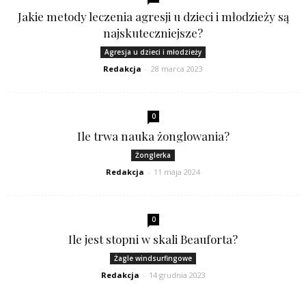
Jakie metody leczenia agresji u dzieci i młodzieży są
najskuteczniejsze?
Agresja u dzieci i młodzieży
Redakcja
-
28 marca 2023
0
Ile trwa nauka żonglowania?
Żonglerka
Redakcja
-
11 maja 2024
0
Ile jest stopni w skali Beauforta?
Żagle windsurfingowe
Redakcja
-
14 grudnia 2023