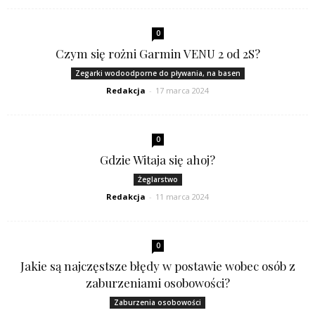
0
Czym się rożni Garmin VENU 2 od 2S?
Zegarki wodoodporne do pływania, na basen
Redakcja
-
17 marca 2024
0
Gdzie Witaja się ahoj?
Żeglarstwo
Redakcja
-
11 marca 2024
0
Jakie są najczęstsze błędy w postawie wobec osób z
zaburzeniami osobowości?
Zaburzenia osobowości