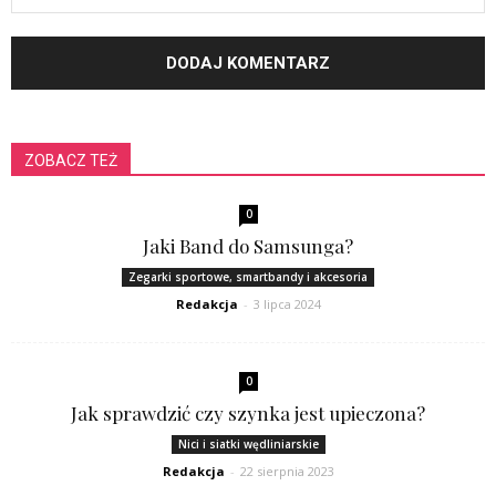
ZOBACZ TEŻ
0
Jaki Band do Samsunga?
Zegarki sportowe, smartbandy i akcesoria
Redakcja
-
3 lipca 2024
0
Jak sprawdzić czy szynka jest upieczona?
Nici i siatki wędliniarskie
Redakcja
-
22 sierpnia 2023