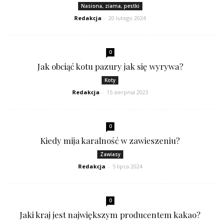
Nasiona, ziarna, pestki
Redakcja
-
20 lutego 2024
0
Jak obciąć kotu pazury jak się wyrywa?
Koty
Redakcja
-
15 sierpnia 2023
0
Kiedy mija karalność w zawieszeniu?
Zawiasy
Redakcja
-
5 lipca 2024
0
Jaki kraj jest największym producentem kakao?