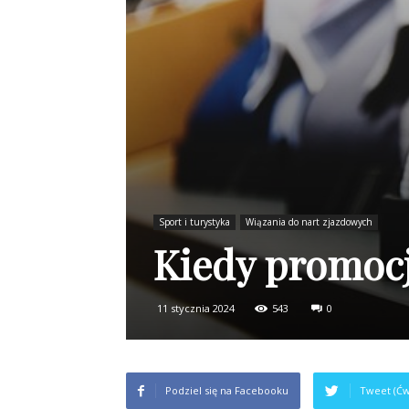
Sport i turystyka
Wiązania do nart zjazdowych
Kiedy promocj
11 stycznia 2024
543
0
Podziel się na Facebooku
Tweet (Ćw