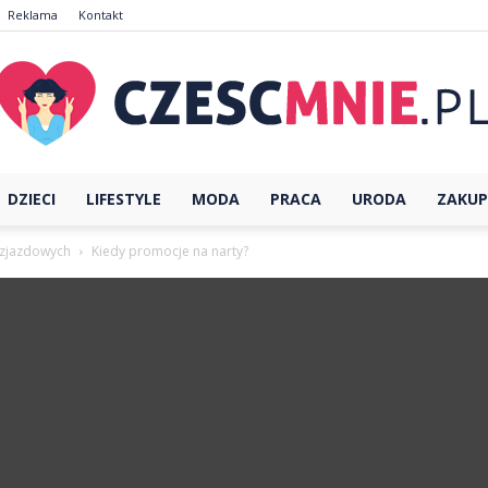
Reklama
Kontakt
DZIECI
LIFESTYLE
MODA
PRACA
URODA
ZAKUP
CzescMnie.pl
 zjazdowych
Kiedy promocje na narty?