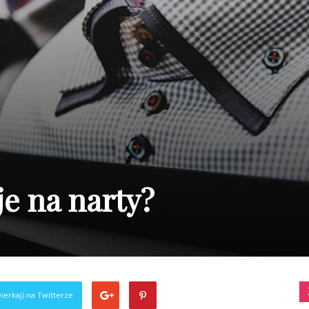
e na narty?
ierkaj) na Twitterze