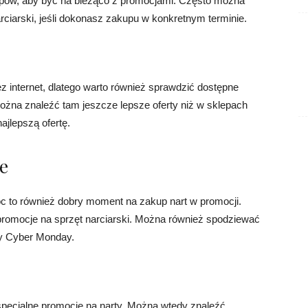
lepów, aby być na bieżąco z promocjami. Często można
rciarski, jeśli dokonasz zakupu w konkretnym terminie.
z internet, dlatego warto również sprawdzić dostępne
ożna znaleźć tam jeszcze lepsze oferty niż w sklepach
ajlepszą ofertę.
ne
c to również dobry moment na zakup nart w promocji.
i promocje na sprzęt narciarski. Można również spodziewać
zy Cyber Monday.
specjalne promocje na narty. Można wtedy znaleźć