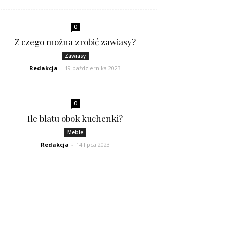
0
Z czego można zrobić zawiasy?
Zawiasy
Redakcja
-
19 października 2023
0
Ile blatu obok kuchenki?
Meble
Redakcja
-
14 lipca 2023