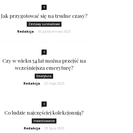
0
Jak przygotować się na trudne czasy?
Zestawy survivalowe
Redakcja
-
30 października 2023
0
Czy w wieku 54 lat można przejść na
wcześniejsza emeryturę?
Emerytura
Redakcja
-
23 maja 2023
0
Co ludzie najczęściej kolekcjonują?
Inwestowanie
Redakcja
-
29 lipca 2023