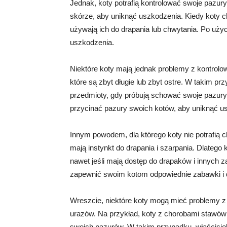
Jednak, koty potrafią kontrolować swoje pazur
skórze, aby uniknąć uszkodzenia. Kiedy koty c
używają ich do drapania lub chwytania. Po uży
uszkodzenia.
Niektóre koty mają jednak problemy z kontrol
które są zbyt długie lub zbyt ostre. W takim 
przedmioty, gdy próbują schować swoje pazury.
przycinać pazury swoich kotów, aby uniknąć u
Innym powodem, dla którego koty nie potrafią c
mają instynkt do drapania i szarpania. Dlatego
nawet jeśli mają dostęp do drapaków i innych 
zapewnić swoim kotom odpowiednie zabawki i d
Wreszcie, niektóre koty mogą mieć problemy 
urazów. Na przykład, koty z chorobami stawów
swoich pazurów. W takim przypadku, właścicie