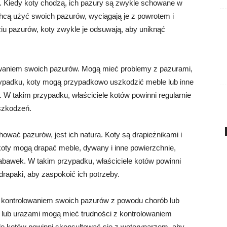
y. Kiedy koty chodzą, ich pazury są zwykle schowane w
hcą użyć swoich pazurów, wyciągają je z powrotem i
ciu pazurów, koty zwykle je odsuwają, aby uniknąć
owaniem swoich pazurów. Mogą mieć problemy z pazurami,
przypadku, koty mogą przypadkowo uszkodzić meble lub inne
 W takim przypadku, właściciele kotów powinni regularnie
szkodzeń.
hować pazurów, jest ich natura. Koty są drapieżnikami i
 koty mogą drapać meble, dywany i inne powierzchnie,
zabawek. W takim przypadku, właściciele kotów powinni
rapaki, aby zaspokoić ich potrzeby.
z kontrolowaniem swoich pazurów z powodu chorób lub
 lub urazami mogą mieć trudności z kontrolowaniem
le kotów powinni skonsultować się z weterynarzem, aby