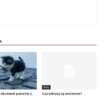
A
Koty
e obcinanie pazurów u
Czy wibrysy są unerwione?