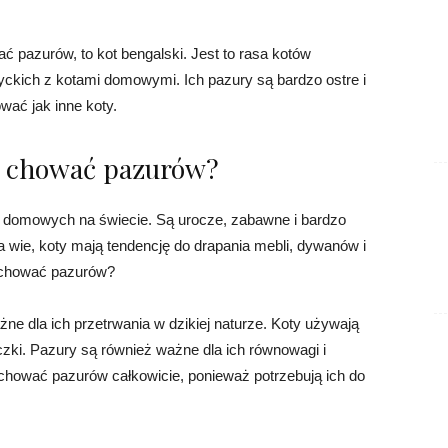
ać pazurów, to kot bengalski. Jest to rasa kotów
yckich z kotami domowymi. Ich pazury są bardzo ostre i
ować jak inne koty.
ią chować pazurów?
ąt domowych na świecie. Są urocze, zabawne i bardzo
ta wie, koty mają tendencję do drapania mebli, dywanów i
ą chować pazurów?
e dla ich przetrwania w dzikiej naturze. Koty używają
zki. Pazury są również ważne dla ich równowagi i
ą chować pazurów całkowicie, ponieważ potrzebują ich do