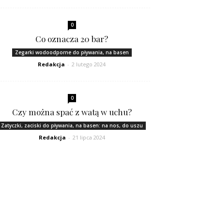
0
Co oznacza 20 bar?
Zegarki wodoodporne do pływania, na basen
Redakcja
-
2 lutego 2024
0
Czy można spać z watą w uchu?
Zatyczki, zaciski do pływania, na basen: na nos, do uszu
Redakcja
-
21 lipca 2024