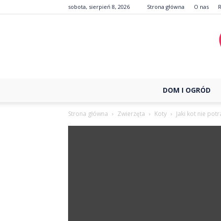
sobota, sierpień 8, 2026
Strona główna
O nas
DOM I OGRÓD
Strona główna
Zwierzęta
Koty
Jaki kot nie po