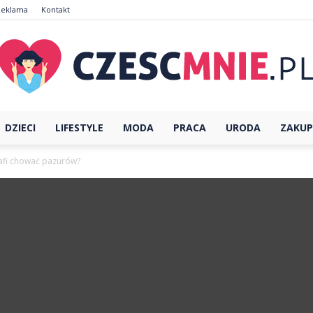
Reklama
Kontakt
DZIECI
LIFESTYLE
MODA
PRACA
URODA
ZAKUP
CzescMnie.pl
trafi chować pazurów?