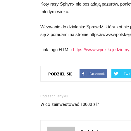
Koty rasy Sphynx nie posiadają pazurów, poni
młodym wieku.
Wezwanie do działania: Sprawdź, który kot nie 
się z poradami na stronie https://www.wpolskejed
Link tagu HTML:
https://www.wpolskejedziemy.p
PODZIEL SIĘ
Facebook
Twit
Poprzedni artykuł
W co zainwestować 10000 zł?