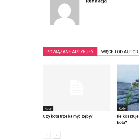
Redakcja
POWIĄZANE ARTYKUŁY
WIĘCEJ OD AUTOR
Koty
Koty
Czy kotu trzeba myć zęby?
Ile kosztuj
kota?