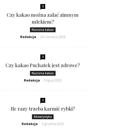
0
Czy kakao można zalać zimnym
mlekiem?
Nasiona kakao
Redakcja
-
24 czerwca 2023
0
Czy kakao Puchatek jest zdrowe?
Nasiona kakao
Redakcja
-
9 lipca 2023
0
Ile razy trzeba karmić rybki?
Akwarystyka
Redakcja
-
2 grudnia 2023