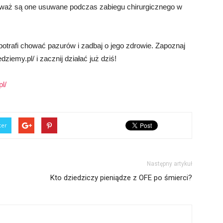
eważ są one usuwane podczas zabiegu chirurgicznego w
potrafi chować pazurów i zadbaj o jego zdrowie. Zapoznaj
ziemy.pl/ i zacznij działać już dziś!
l/
ter
Następny artykuł
Kto dziedziczy pieniądze z OFE po śmierci?