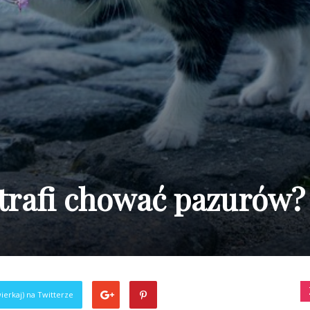
potrafi chować pazurów?
ierkaj) na Twitterze