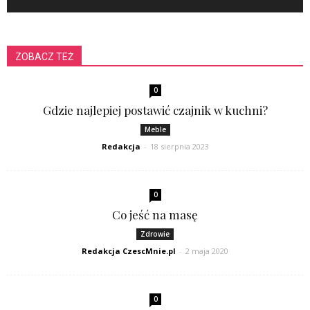
ZOBACZ TEŻ
0
Gdzie najlepiej postawić czajnik w kuchni?
Meble
Redakcja
-
18 sierpnia 2023
0
Co jeść na masę
Zdrowie
Redakcja CzescMnie.pl
-
2 maja 2020
0