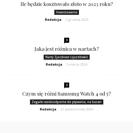
Ile będzie kosztowało złoto w 2023 roku?
Inwestowanie
Redakcja
-
2 grudnia 2023
0
Jaka jest różnica w nartach?
Narty Zjazdowe (zjazdówki)
Redakcja
-
5 marca 2024
0
Czym się różni Samsung Watch 4 od 5?
Zegarki wodoodporne do pływania, na basen
Redakcja
-
21 października 2024