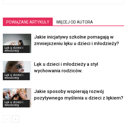
POWIĄZANE ARTYKUŁY
WIĘCEJ OD AUTORA
Jakie inicjatywy szkolne pomagają w
zmniejszeniu lęku u dzieci i młodzieży?
Lęk u dzieci i
młodzieży
Lęk u dzieci i młodzieży a styl
wychowania rodziców.
Lęk u dzieci i
młodzieży
Jakie sposoby wspierają rozwój
pozytywnego myślenia u dzieci z lękiem?
Lęk u dzieci i
młodzieży