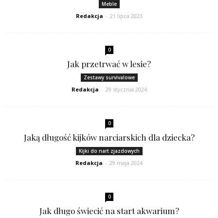
Meble
Redakcja
-
21 lipca 2023
0
Jak przetrwać w lesie?
Zestawy survivalowe
Redakcja
-
29 stycznia 2024
0
Jaką długość kijków narciarskich dla dziecka?
Kijki do nart zjazdowych
Redakcja
-
29 maja 2024
0
Jak długo świecić na start akwarium?