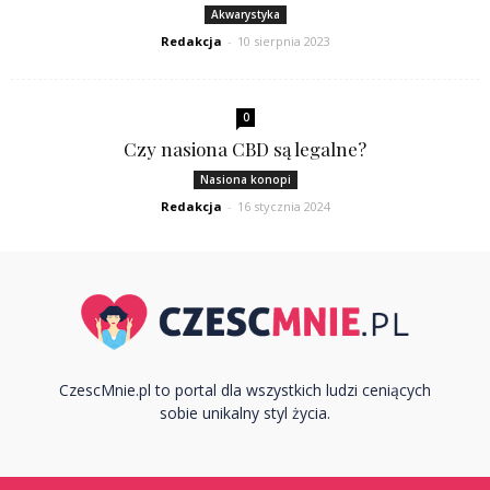
Akwarystyka
Redakcja
-
10 sierpnia 2023
0
Czy nasiona CBD są legalne?
Nasiona konopi
Redakcja
-
16 stycznia 2024
CzescMnie.pl to portal dla wszystkich ludzi ceniących
sobie unikalny styl życia.