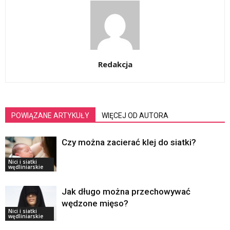
Redakcja
POWIĄZANE ARTYKUŁY
WIĘCEJ OD AUTORA
Czy można zacierać klej do siatki?
Nici i siatki
wędliniarskie
Jak długo można przechowywać
wędzone mięso?
Nici i siatki
wędliniarskie