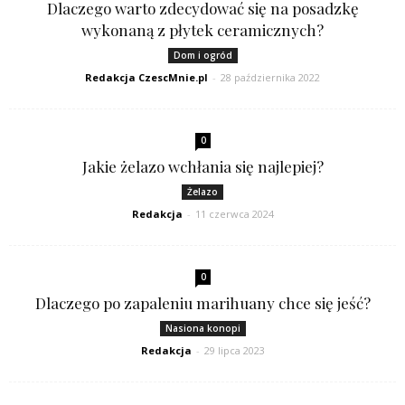
Dlaczego warto zdecydować się na posadzkę
wykonaną z płytek ceramicznych?
Dom i ogród
Redakcja CzescMnie.pl
-
28 października 2022
0
Jakie żelazo wchłania się najlepiej?
Żelazo
Redakcja
-
11 czerwca 2024
0
Dlaczego po zapaleniu marihuany chce się jeść?
Nasiona konopi
Redakcja
-
29 lipca 2023