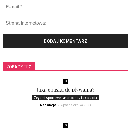
ZOBACZ TEŻ
0
Jaka opaska do pływania?
Zegarki sportowe, smartbandy i akcesoria
Redakcja
-
4 października 2023
0