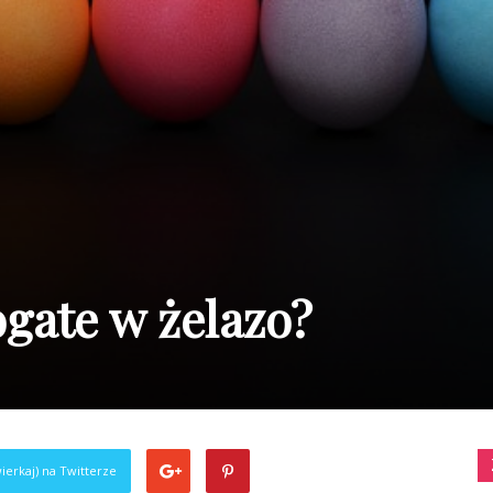
ogate w żelazo?
ierkaj) na Twitterze