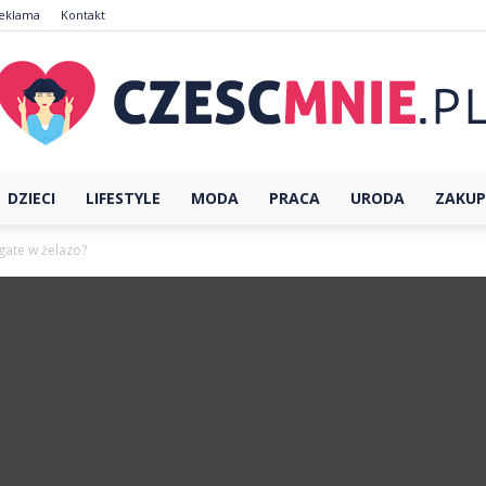
eklama
Kontakt
DZIECI
LIFESTYLE
MODA
PRACA
URODA
ZAKUP
CzescMnie.pl
gate w żelazo?