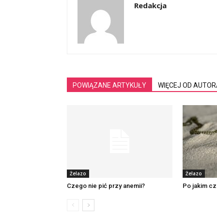
Redakcja
POWIĄZANE ARTYKUŁY
WIĘCEJ OD AUTOR
Żelazo
Żelazo
Czego nie pić przy anemii?
Po jakim cz