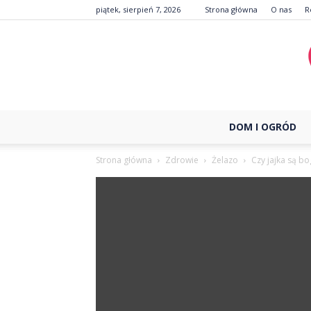
piątek, sierpień 7, 2026
Strona główna
O nas
R
DOM I OGRÓD
Strona główna
Zdrowie
Żelazo
Czy jajka są bo