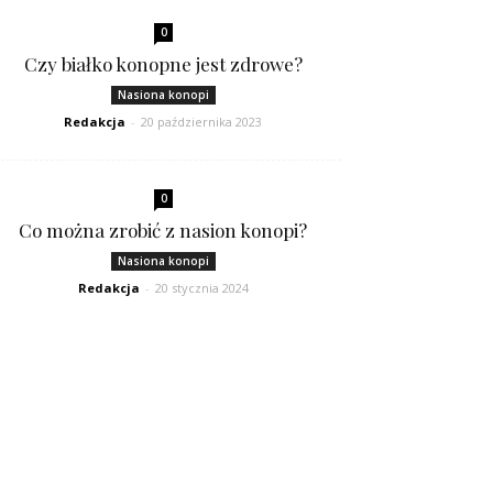
0
Czy białko konopne jest zdrowe?
Nasiona konopi
Redakcja
-
20 października 2023
0
Co można zrobić z nasion konopi?
Nasiona konopi
Redakcja
-
20 stycznia 2024