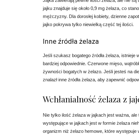
Jajka zawierają pewne ilości żelaza, ale nie 
jajku znajduje się około 0,9 mg żelaza, co stan
mężczyzny. Dla dorosłej kobiety, dzienne zapo
jajko pokrywa tylko niewielką część tej ilości.
Inne źródła żelaza
Jeśli szukasz bogatego źródła żelaza, istniej
bardziej odpowiednie. Czerwone mięso, wątróbk
żywności bogatych w żelazo. Jeśli jesteś na di
znalazł inne źródła żelaza, aby zapewnić odpow
Wchłanialność żelaza z jaj
Nie tylko ilość żelaza w jajkach jest ważna, al
występujące w jajkach jest w formie żelaza ni
organizm niż żelazo hemowe, które występuje 