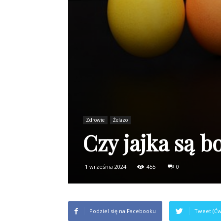
Zdrowie
Żelazo
Czy jajka są b
1 września 2024
455
0
Podziel się na Facebooku
Tweet (Ćw