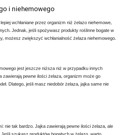
go i niehemowego
 lepiej wchłaniane przez organizm niż żelazo niehemowe,
znych. Jednak, jeśli spożywasz produkty roślinne bogate w
ryny, możesz zwiększyć wchłanialność żelaza niehemowego.
emowego jest jeszcze niższa niż w przypadku innych
jka zawierają pewne ilości żelaza, organizm może go
eł. Dlatego, jeśli masz niedobór żelaza, jajka same nie
 nie tak bardzo. Jajka zawierają pewne ilości żelaza, ale
. Jeśli szukasz produktów bogatych w żelazo, warto