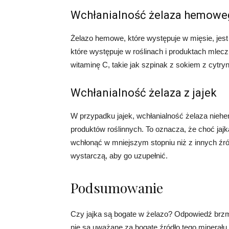
Wchłanialność żelaza hemowe
Żelazo hemowe, które występuje w mięsie, jest
które występuje w roślinach i produktach mlec
witaminę C, takie jak szpinak z sokiem z cyt
Wchłanialność żelaza z jajek
W przypadku jajek, wchłanialność żelaza nieh
produktów roślinnych. To oznacza, że ​​choć ja
wchłonąć w mniejszym stopniu niż z innych źród
wystarczą, aby go uzupełnić.
Podsumowanie
Czy jajka są bogate w żelazo? Odpowiedź brzmi:
nie są uważane za bogate źródło tego minerału