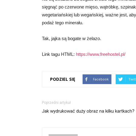
sięgnąć po czerwone mięso, wątróbkę, szpinak, f
wegetariańskiej lub wegańskiej, ważne jest, ab
podaż tego minerału.
Tak, jajka są bogate w żelazo.
Link tagu HTML:
https://www.freehostel.pl/
PODZIEL SIĘ
Facebook
Twit
Poprzedni artykuł
Jak wydrukować duży obraz na kilku kartkach?