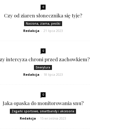
0
Czy od ziaren słonecznika się tyje?
Nasiona, ziarna, pestki
Redakcja
-
21 lipca 2023
0
zy intercyza chroni przed zachowkiem?
Emerytura
Redakcja
-
18 lipca 2023
0
Jaka opaska do monitorowania snu?
Zegarki sportowe, smartbandy i akcesoria
Redakcja
-
15 września 2023