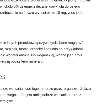
są uważane za bogate źródło tego minerału. W jednym dużym
owi około 5% dziennej zalecanej dawki dla dorosłego
trzebowanie na żelazo wynosi około 18 mg, więc jedno
e wiele innych produktów spożywczych, które mogą być
a, szpinak, fasola, orzechy i nasiona są przykładami
ecie wegetariańskiej lub wegańskiej, ważne jest, abyś
iednią podaż tego minerału.
ek
e także wchłanialność tego minerału przez organizm. Żelazo
ehemowego, które jest mniej dobrze wchłaniane przez
w mięsie.