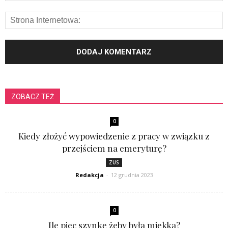
ZOBACZ TEŻ
0
Kiedy złożyć wypowiedzenie z pracy w związku z
przejściem na emeryturę?
ZUS
Redakcja
-
12 grudnia 2023
0
Ile piec szynkę żeby była miękka?