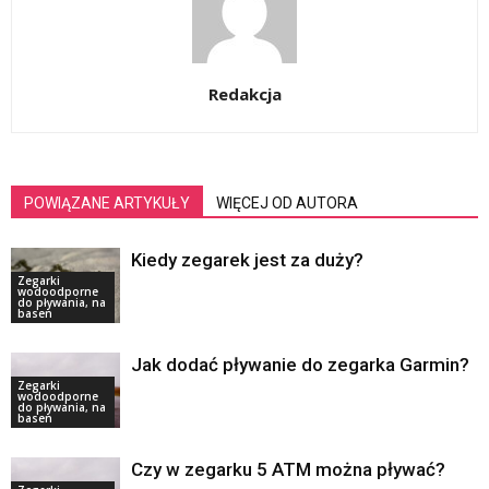
Redakcja
POWIĄZANE ARTYKUŁY
WIĘCEJ OD AUTORA
Kiedy zegarek jest za duży?
Zegarki
wodoodporne
do pływania, na
basen
Jak dodać pływanie do zegarka Garmin?
Zegarki
wodoodporne
do pływania, na
basen
Czy w zegarku 5 ATM można pływać?