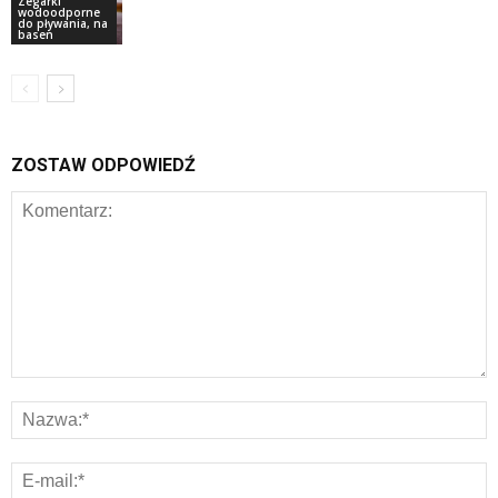
Zegarki
wodoodporne
do pływania, na
basen
ZOSTAW ODPOWIEDŹ