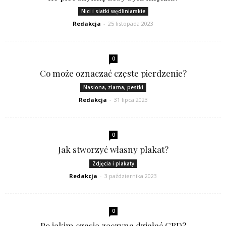
Nici i siatki wędliniarskie
Redakcja
-
25 listopada 2023
0
Co może oznaczać częste pierdzenie?
Nasiona, ziarna, pestki
Redakcja
-
31 lipca 2023
0
Jak stworzyć własny plakat?
Zdjęcia i plakaty
Redakcja
-
3 października 2023
0
Po jakim czasie zaczyna działać CBD?