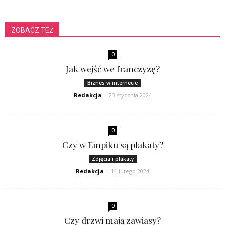
ZOBACZ TEŻ
0
Jak wejść we franczyzę?
Biznes w internecie
Redakcja
-
23 stycznia 2024
0
Czy w Empiku są plakaty?
Zdjęcia i plakaty
Redakcja
-
11 lutego 2024
0
Czy drzwi mają zawiasy?