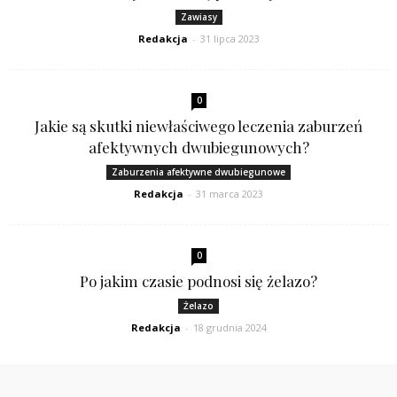
Zawiasy
Redakcja
-
31 lipca 2023
0
Jakie są skutki niewłaściwego leczenia zaburzeń
afektywnych dwubiegunowych?
Zaburzenia afektywne dwubiegunowe
Redakcja
-
31 marca 2023
0
Po jakim czasie podnosi się żelazo?
Żelazo
Redakcja
-
18 grudnia 2024