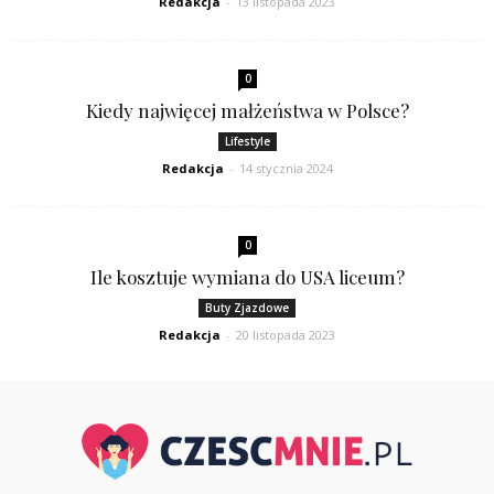
Redakcja
-
13 listopada 2023
0
Kiedy najwięcej małżeństwa w Polsce?
Lifestyle
Redakcja
-
14 stycznia 2024
0
Ile kosztuje wymiana do USA liceum?
Buty Zjazdowe
Redakcja
-
20 listopada 2023