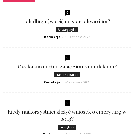
0
Jak długo świecić na start akwarium?
Akwarystyka
Redakcja
-
10 sierpnia 2023
0
Czy kakao można zalać zimnym mlekiem?
Nasiona kakao
Redakcja
-
24 czerwca 2023
0
Kiedy najkorzystniej złożyć wniosek o emeryturę w
2023?
Emerytura