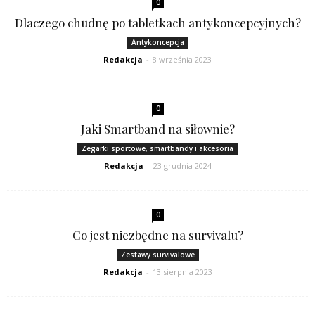
0
Dlaczego chudnę po tabletkach antykoncepcyjnych?
Antykoncepcja
Redakcja
-
8 września 2023
0
Jaki Smartband na siłownie?
Zegarki sportowe, smartbandy i akcesoria
Redakcja
-
23 grudnia 2024
0
Co jest niezbędne na survivalu?
Zestawy survivalowe
Redakcja
-
13 sierpnia 2023