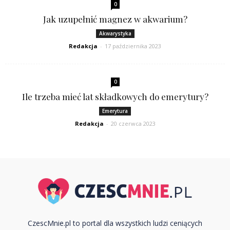
0
Jak uzupełnić magnez w akwarium?
Akwarystyka
Redakcja
-
17 października 2023
0
Ile trzeba mieć lat składkowych do emerytury?
Emerytura
Redakcja
-
20 czerwca 2023
CzescMnie.pl to portal dla wszystkich ludzi ceniących