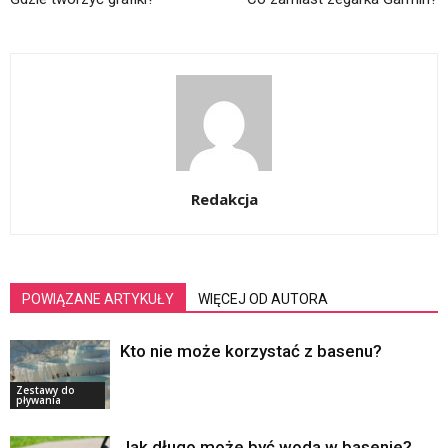
Redakcja
POWIĄZANE ARTYKUŁY
WIĘCEJ OD AUTORA
Kto nie może korzystać z basenu?
Zestawy do
pływania
Jak długo może być woda w basenie?