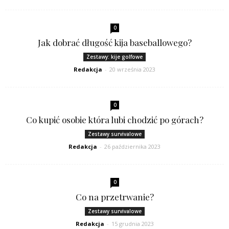
0
Jak dobrać długość kija baseballowego?
Zestawy: kije golfowe
Redakcja
-
20 września 2023
0
Co kupić osobie która lubi chodzić po górach?
Zestawy survivalowe
Redakcja
-
26 października 2023
0
Co na przetrwanie?
Zestawy survivalowe
Redakcja
-
15 grudnia 2023