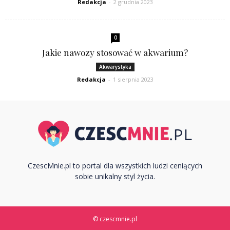
Redakcja
-
2 grudnia 2023
0
Jakie nawozy stosować w akwarium?
Akwarystyka
Redakcja
-
1 sierpnia 2023
CzescMnie.pl to portal dla wszystkich ludzi ceniących
sobie unikalny styl życia.
© czescmnie.pl