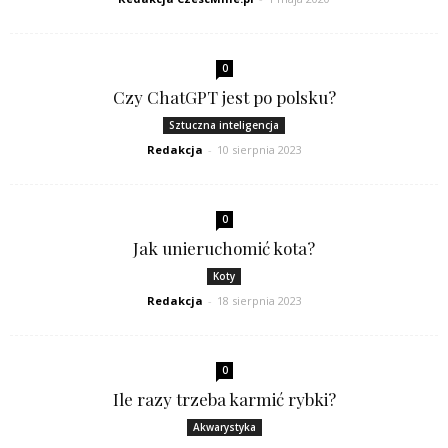
0
Czy ChatGPT jest po polsku?
Sztuczna inteligencja
Redakcja
-
10 sierpnia 2023
0
Jak unieruchomić kota?
Koty
Redakcja
-
18 sierpnia 2023
0
Ile razy trzeba karmić rybki?
Akwarystyka