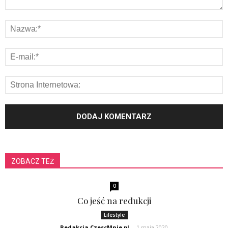
ZOBACZ TEŻ
0
Co jeść na redukcji
Lifestyle
Redakcja CzescMnie.pl
-
1 maja 2020