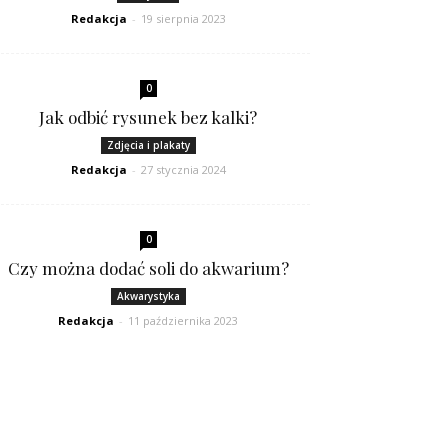
Redakcja
-
19 sierpnia 2023
0
Jak odbić rysunek bez kalki?
Zdjęcia i plakaty
Redakcja
-
27 stycznia 2024
0
Czy można dodać soli do akwarium?
Akwarystyka
Redakcja
-
11 października 2023