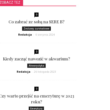
ZOBACZ TEŻ
0
Co zabrać ze sobą na SERE B?
Zestawy survivalowe
Redakcja
-
6 sierpnia 2024
0
Kiedy zacząć nawozić w akwarium?
Akwarystyka
Redakcja
-
26 listopada 2023
0
Czy warto przejść na emeryturę w 2023
roku?
Emerytura