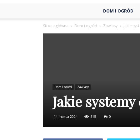
DOM I OGRÓD
Strona główna
Dom i ogród
Zawiasy
Jakie sy
Dom i ogród
Zawiasy
Jakie systemy
14 marca 2024
515
0