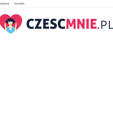
eklama
Kontakt
CzescMnie.pl