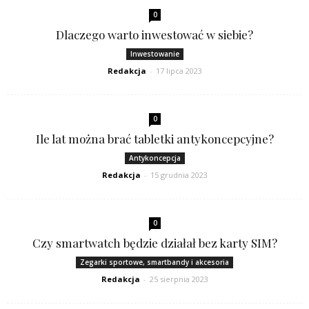
0
Dlaczego warto inwestować w siebie?
Inwestowanie
Redakcja
-
17 lipca 2023
0
Ile lat można brać tabletki antykoncepcyjne?
Antykoncepcja
Redakcja
-
15 grudnia 2023
0
Czy smartwatch będzie działał bez karty SIM?
Zegarki sportowe, smartbandy i akcesoria
Redakcja
-
25 sierpnia 2023