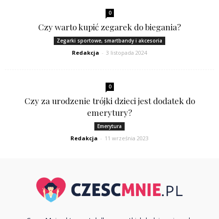
0
Czy warto kupić zegarek do biegania?
Zegarki sportowe, smartbandy i akcesoria
Redakcja
-
3 listopada 2024
0
Czy za urodzenie trójki dzieci jest dodatek do
emerytury?
Emerytura
Redakcja
-
11 września 2023