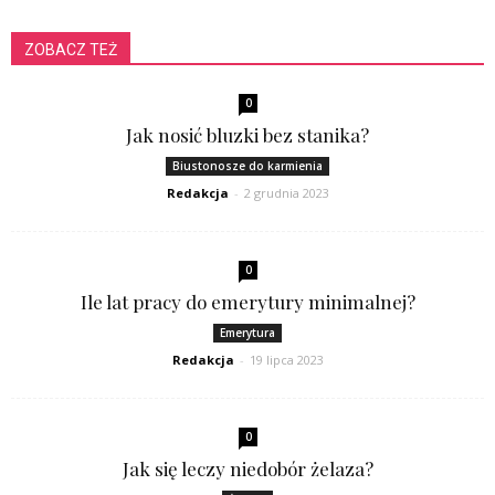
ZOBACZ TEŻ
0
Jak nosić bluzki bez stanika?
Biustonosze do karmienia
Redakcja
-
2 grudnia 2023
0
Ile lat pracy do emerytury minimalnej?
Emerytura
Redakcja
-
19 lipca 2023
0
Jak się leczy niedobór żelaza?