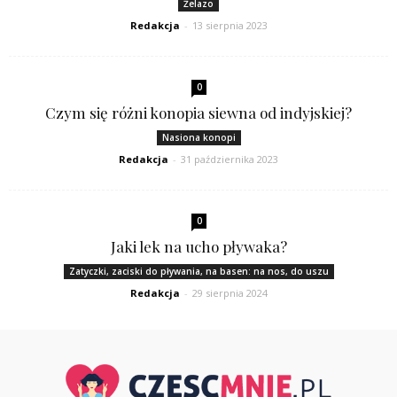
Żelazo
Redakcja
-
13 sierpnia 2023
0
Czym się różni konopia siewna od indyjskiej?
Nasiona konopi
Redakcja
-
31 października 2023
0
Jaki lek na ucho pływaka?
Zatyczki, zaciski do pływania, na basen: na nos, do uszu
Redakcja
-
29 sierpnia 2024