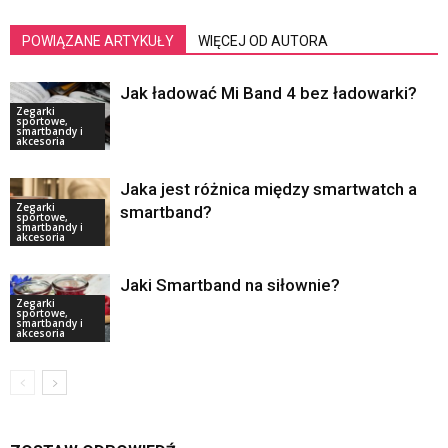
POWIĄZANE ARTYKUŁY
WIĘCEJ OD AUTORA
Jak ładować Mi Band 4 bez ładowarki?
Zegarki
sportowe,
smartbandy i
akcesoria
Jaka jest różnica między smartwatch a
Zegarki
smartband?
sportowe,
smartbandy i
akcesoria
Jaki Smartband na siłownie?
Zegarki
sportowe,
smartbandy i
akcesoria