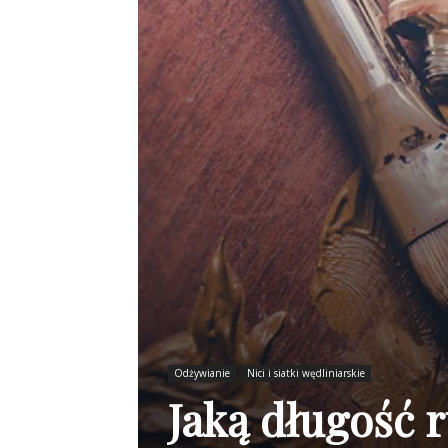
Odżywianie
Nici i siatki wędliniarskie
Jaką długość 