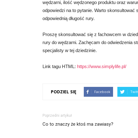
wędzarni, ilość wędzonego produktu oraz waru
odpowiedzi na to pytanie. Warto skonsultować
odpowiednią długość rury.
Proszę skonsultować się z fachowcem w dziedz
rury do wędzarni. Zachęcam do odwiedzenia stro
specjalisty w tej dziedzinie.
Link tagu HTML:
https://www.simplylife.pl/
PODZIEL SIĘ
Facebook
Twit
Poprzedni artykuł
Co to znaczy że ktoś ma zawiasy?