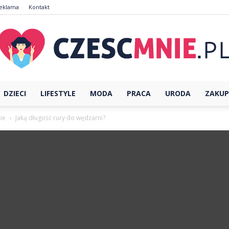
eklama
Kontakt
DZIECI
LIFESTYLE
MODA
PRACA
URODA
ZAKUP
CzescMnie.pl
kie
Jaką długość rury do wędzarni?