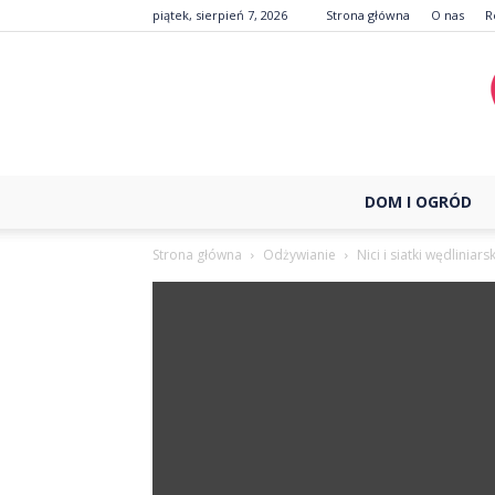
piątek, sierpień 7, 2026
Strona główna
O nas
R
DOM I OGRÓD
Strona główna
Odżywianie
Nici i siatki wędliniars