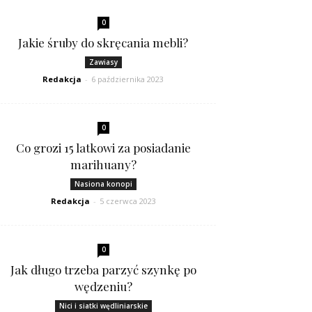
0
Jakie śruby do skręcania mebli?
Zawiasy
Redakcja
-
6 października 2023
0
Co grozi 15 latkowi za posiadanie
marihuany?
Nasiona konopi
Redakcja
-
5 czerwca 2023
0
Jak długo trzeba parzyć szynkę po
wędzeniu?
Nici i siatki wędliniarskie