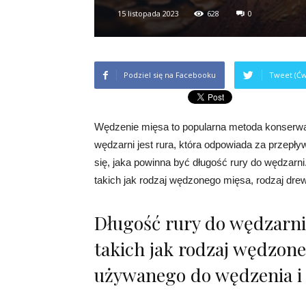
15 listopada 2023
628
0
Podziel się na Facebooku
Tweet (Ćw
Wędzenie mięsa to popularna metoda konserw
wędzarni jest rura, która odpowiada za przepły
się, jaka powinna być długość rury do wędzarni
takich jak rodzaj wędzonego mięsa, rodzaj dre
Długość rury do wędzarni
takich jak rodzaj wędzon
używanego do wędzenia i