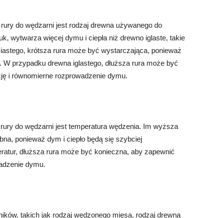
rury do wędzarni jest rodzaj drewna używanego do
uk, wytwarza więcej dymu i ciepła niż drewno iglaste, takie
ciastego, krótsza rura może być wystarczająca, ponieważ
ać. W przypadku drewna iglastego, dłuższa rura może być
cję i równomierne rozprowadzenie dymu.
ury do wędzarni jest temperatura wędzenia. Im wyższa
bna, ponieważ dym i ciepło będą się szybciej
ratur, dłuższa rura może być konieczna, aby zapewnić
wadzenie dymu.
ników, takich jak rodzaj wędzonego mięsa, rodzaj drewna