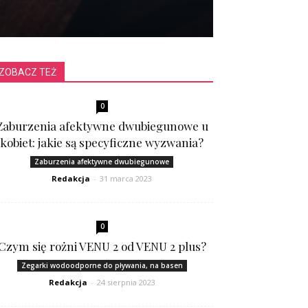
ZOBACZ TEŻ
0
Zaburzenia afektywne dwubiegunowe u
kobiet: jakie są specyficzne wyzwania?
Zaburzenia afektywne dwubiegunowe
Redakcja
-
31 marca 2023
0
Czym się rożni VENU 2 od VENU 2 plus?
Zegarki wodoodporne do pływania, na basen
Redakcja
-
24 sierpnia 2023