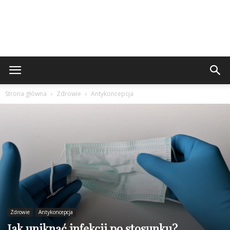
Strona główna
Zdrowie
Antykoncepcja
Zdrowie
Antykoncepcja
Jak uniknąć infekcji po stosunku?