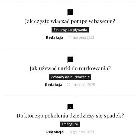
0
Jak często włączać pompę w basenie?
Zestawy do pływania
Redakcja
-
11 sierpnia 2023
0
Jak używać rurki do nurkowania?
Zestawy do nurkowania
Redakcja
-
20 listopada 2023
0
Do którego pokolenia dziedziczy się spadek?
Emerytura
Redakcja
-
18 grudnia 2023