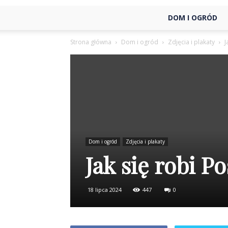
DOM I OGRÓD
Strona główna
Dom i ogród
Zdjęcia i plakaty
J
Dom i ogród
Zdjęcia i plakaty
Jak się robi Po
18 lipca 2024
447
0