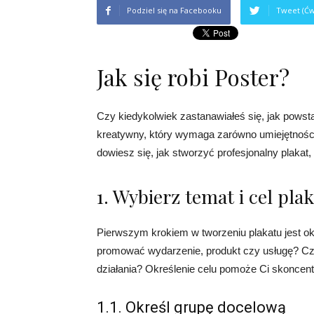
Podziel się na Facebooku
Tweet (Ćw
Jak się robi Poster?
Czy kiedykolwiek zastanawiałeś się, jak powsta
kreatywny, który wymaga zarówno umiejętności 
dowiesz się, jak stworzyć profesjonalny plakat
1. Wybierz temat i cel pla
Pierwszym krokiem w tworzeniu plakatu jest okr
promować wydarzenie, produkt czy usługę? Cz
działania? Określenie celu pomoże Ci skoncen
1.1. Określ grupę docelową