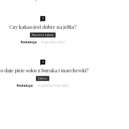
0
Czy kakao jest dobre na jelita?
Nasiona kakao
Redakcja
-
10 grudnia 2023
0
o daje picie soku z buraka i marchewki?
Żelazo
Redakcja
-
13 października 2024