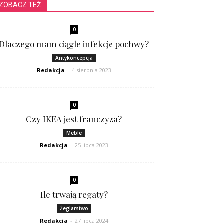
ZOBACZ TEŻ
0
Dlaczego mam ciągle infekcje pochwy?
Antykoncepcja
Redakcja
-
4 sierpnia 2023
0
Czy IKEA jest franczyza?
Meble
Redakcja
-
25 lipca 2023
0
Ile trwają regaty?
Żeglarstwo
Redakcja
-
27 lipca 2024