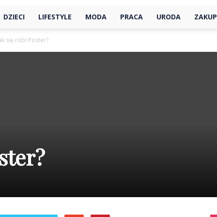
DZIECI
LIFESTYLE
MODA
PRACA
URODA
ZAKUP
ak się robi Poster?
ster?