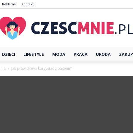
Reklama
Kontakt
DZIECI
LIFESTYLE
MODA
PRACA
URODA
ZAKUP
CzescMnie.pl
ania
Jak prawidłowo korzystać z basenu?