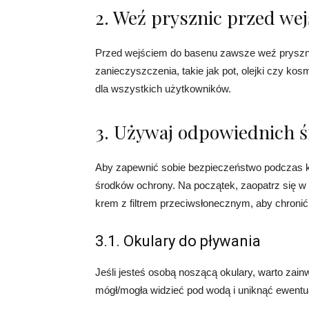
2. Weź prysznic przed we
Przed wejściem do basenu zawsze weź pryszni
zanieczyszczenia, takie jak pot, olejki czy k
dla wszystkich użytkowników.
3. Używaj odpowiednich 
Aby zapewnić sobie bezpieczeństwo podczas k
środków ochrony. Na początek, zaopatrz się w
krem z filtrem przeciwsłonecznym, aby chroni
3.1. Okulary do pływania
Jeśli jesteś osobą noszącą okulary, warto zai
mógł/mogła widzieć pod wodą i uniknąć ewent