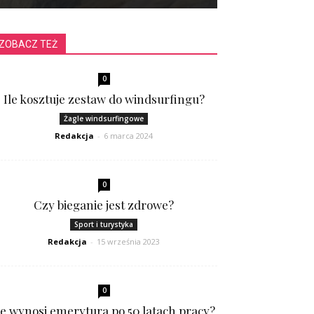
ZOBACZ TEŻ
0
Ile kosztuje zestaw do windsurfingu?
Żagle windsurfingowe
Redakcja
-
6 marca 2024
0
Czy bieganie jest zdrowe?
Sport i turystyka
Redakcja
-
15 września 2023
0
le wynosi emerytura po 50 latach pracy?