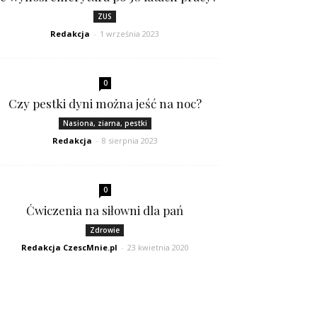
ZUS
Redakcja
-
1 września 2023
0
Czy pestki dyni można jeść na noc?
Nasiona, ziarna, pestki
Redakcja
-
8 sierpnia 2023
0
Ćwiczenia na siłowni dla pań
Zdrowie
Redakcja CzescMnie.pl
-
23 kwietnia 2020