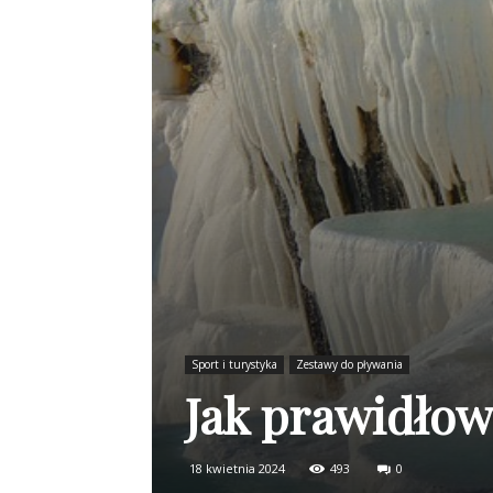
Sport i turystyka
Zestawy do pływania
Jak prawidłow
18 kwietnia 2024
493
0