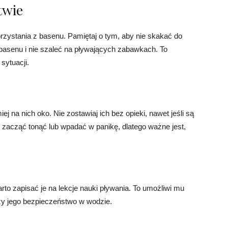
twie
zystania z basenu. Pamiętaj o tym, aby nie skakać do
 basenu i nie szaleć na pływających zabawkach. To
sytuacji.
j na nich oko. Nie zostawiaj ich bez opieki, nawet jeśli są
le zacząć tonąć lub wpadać w panikę, dlatego ważne jest,
rto zapisać je na lekcje nauki pływania. To umożliwi mu
zy jego bezpieczeństwo w wodzie.