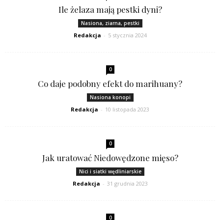
Ile żelaza mają pestki dyni?
Nasiona, ziarna, pestki
Redakcja
-
5 stycznia 2024
0
Co daje podobny efekt do marihuany?
Nasiona konopi
Redakcja
-
10 listopada 2023
0
Jak uratować Niedowędzone mięso?
Nici i siatki wędliniarskie
Redakcja
-
31 grudnia 2023
0