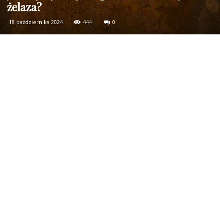
żelaza?
18 października 2024
444
0