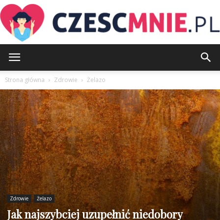
CzescMnie.pl
Strona główna
Zdrowie
Żelazo
Zdrowie
Żelazo
Jak najszybciej uzupełnić niedobory