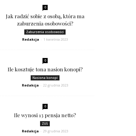
0
Jak radzić sobie z osobą, która ma
zaburzenia osobowości?
Zaburzenia osobowości
Redakcja
-
1 kwietnia 2023
0
Ile kosztuje tona nasion konopi?
Nasiona konopi
Redakcja
-
22 grudnia 2023
0
Ile wynosi 13 pensja netto?
ZUS
Redakcja
-
29 grudnia 2023