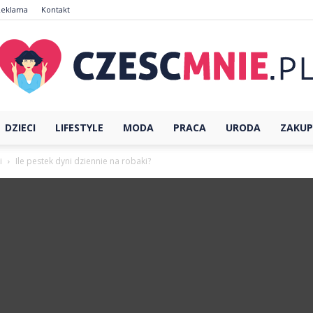
Reklama
Kontakt
DZIECI
LIFESTYLE
MODA
PRACA
URODA
ZAKUP
CzescMnie.pl
i
Ile pestek dyni dziennie na robaki?