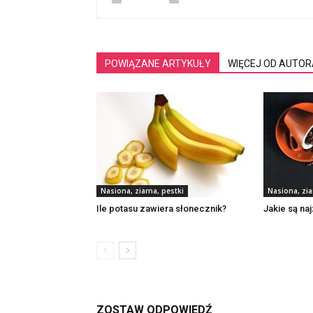
POWIĄZANE ARTYKUŁY
WIĘCEJ OD AUTOR
Nasiona, ziarna, pestki
Nasiona, zia
Ile potasu zawiera słonecznik?
Jakie są na
ZOSTAW ODPOWIEDŹ