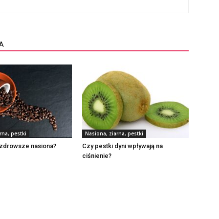
A
rna, pestki
Nasiona, ziarna, pestki
jzdrowsze nasiona?
Czy pestki dyni wpływają na
ciśnienie?