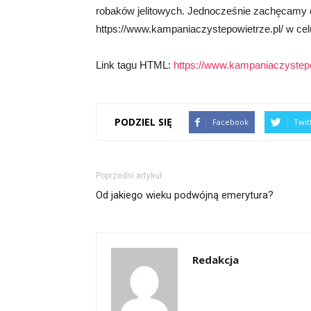
robaków jelitowych. Jednocześnie zachęcamy d
https://www.kampaniaczystepowietrze.pl/ w celu
Link tagu HTML:
https://www.kampaniaczystepo
PODZIEL SIĘ
Facebook
Twit
Poprzedni artykuł
Od jakiego wieku podwójną emerytura?
Redakcja