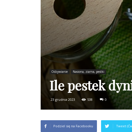
Odżywianie
Nasiona, ziarna, pestki
Ile pestek dyn
23 grudnia 2023
538
0
Podziel się na Facebooku
Tweet (Ćw