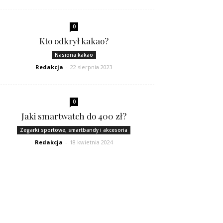
0
Kto odkrył kakao?
Nasiona kakao
Redakcja
-
22 sierpnia 2023
0
Jaki smartwatch do 400 zł?
Zegarki sportowe, smartbandy i akcesoria
Redakcja
-
18 kwietnia 2024