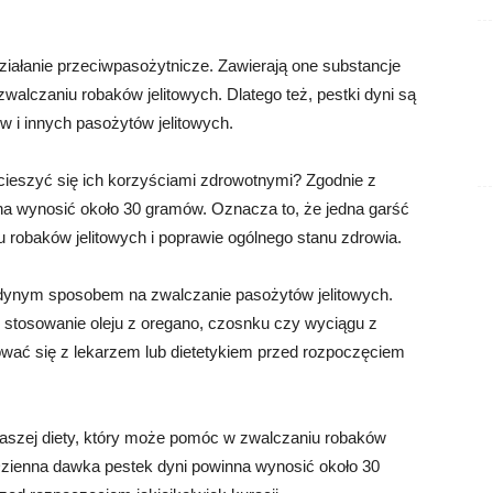
działanie przeciwpasożytnicze. Zawierają one substancje
walczaniu robaków jelitowych. Dlatego też, pestki dyni są
 i innych pasożytów jelitowych.
cieszyć się ich korzyściami zdrowotnymi? Zgodnie z
na wynosić około 30 gramów. Oznacza to, że jedna garść
robaków jelitowych i poprawie ogólnego stanu zdrowia.
jedynym sposobem na zwalczanie pasożytów jelitowych.
jak stosowanie oleju z oregano, czosnku czy wyciągu z
ować się z lekarzem lub dietetykiem przed rozpoczęciem
naszej diety, który może pomóc w zwalczaniu robaków
 Dzienna dawka pestek dyni powinna wynosić około 30