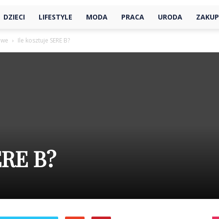
DZIECI
LIFESTYLE
MODA
PRACA
URODA
ZAKUP
owe
Ile kosztuje SERE B?
ERE B?