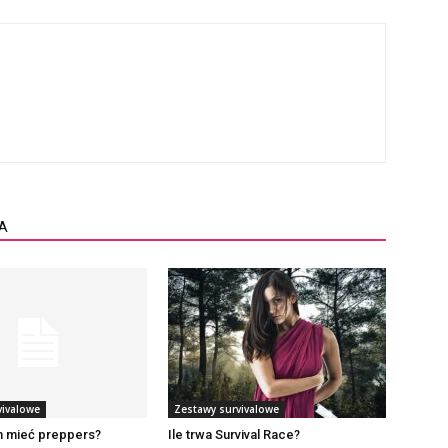
A
vivalowe
Zestawy survivalowe
n mieć preppers?
Ile trwa Survival Race?