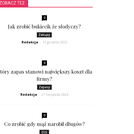
ZOBACZ TEŻ
0
Jak zrobić bukiecik że słodyczy?
Zakupy
Redakcja
-
13 grudnia 2023
0
tóry zapas stanowi największy koszt dla
firmy?
Zapasy
Redakcja
-
21 listopada 2024
0
Co zrobić gdy mąż narobił długów?
ZUS