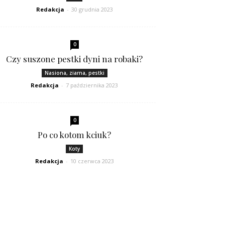
Redakcja
-
30 grudnia 2023
0
Czy suszone pestki dyni na robaki?
Nasiona, ziarna, pestki
Redakcja
-
7 października 2023
0
Po co kotom kciuk?
Koty
Redakcja
-
10 czerwca 2023