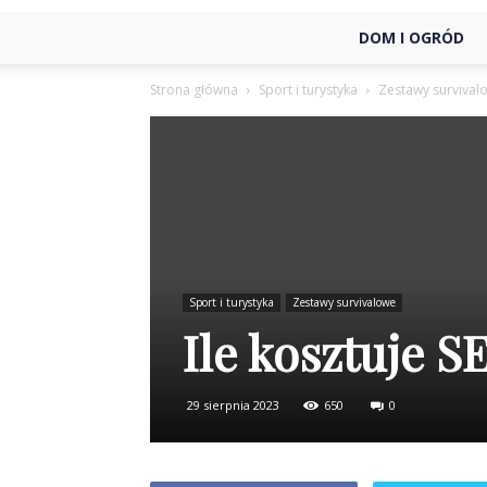
DOM I OGRÓD
Strona główna
Sport i turystyka
Zestawy survival
Sport i turystyka
Zestawy survivalowe
Ile kosztuje S
29 sierpnia 2023
650
0