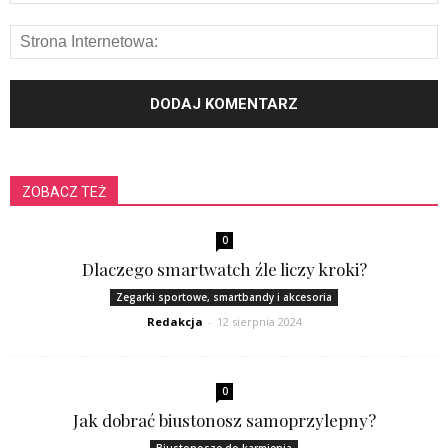
ZOBACZ TEŻ
0
Dlaczego smartwatch źle liczy kroki?
Zegarki sportowe, smartbandy i akcesoria
Redakcja
-
12 sierpnia 2024
0
Jak dobrać biustonosz samoprzylepny?