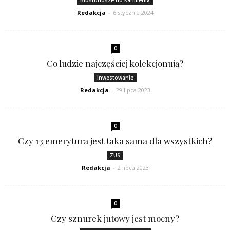
Biustonosze do karmienia
Redakcja
-
6 stycznia 2024
0
Co ludzie najczęściej kolekcjonują?
Inwestowanie
Redakcja
-
29 lipca 2023
0
Czy 13 emerytura jest taka sama dla wszystkich?
ZUS
Redakcja
-
2 lipca 2023
0
Czy sznurek jutowy jest mocny?