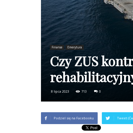
Finanse
Emerytura
Czy ZUS kontr
rehabilitacyj
8 lipca 2023
713
0
Podziel się na Facebooku
Tweet (Ćw