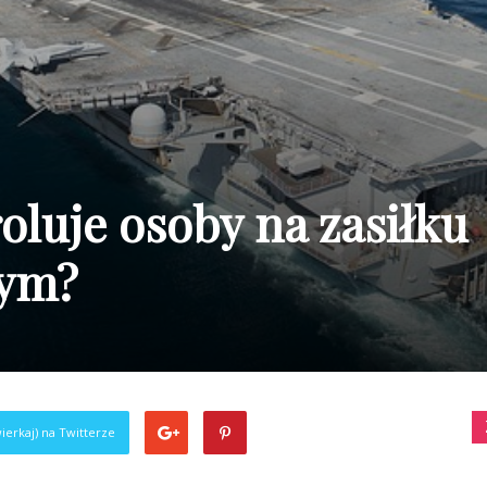
oluje osoby na zasiłku
nym?
ierkaj) na Twitterze