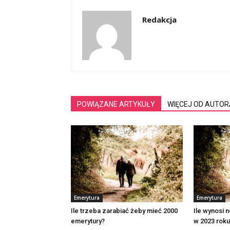
Redakcja
POWIĄZANE ARTYKUŁY
WIĘCEJ OD AUTOR
Emerytura
Emerytura
Ile trzeba zarabiać żeby mieć 2000
Ile wynosi 
emerytury?
w 2023 roku