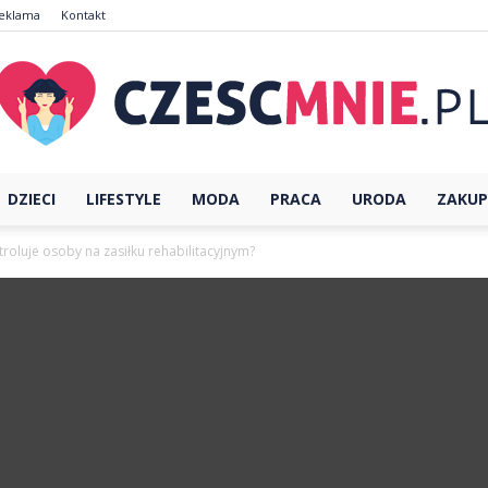
eklama
Kontakt
DZIECI
LIFESTYLE
MODA
PRACA
URODA
ZAKUP
CzescMnie.pl
roluje osoby na zasiłku rehabilitacyjnym?