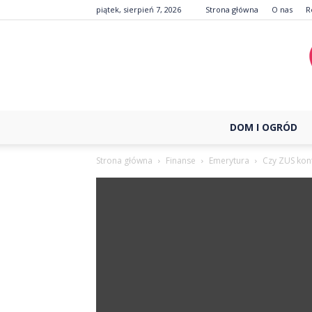
piątek, sierpień 7, 2026
Strona główna
O nas
R
DOM I OGRÓD
Strona główna
Finanse
Emerytura
Czy ZUS kont