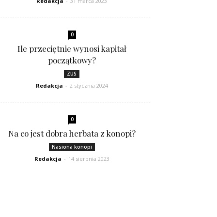
Redakcja
-
31 marca 2023
0
Ile przeciętnie wynosi kapitał
początkowy?
ZUS
Redakcja
-
2 stycznia 2024
0
Na co jest dobra herbata z konopi?
Nasiona konopi
Redakcja
-
14 sierpnia 2023