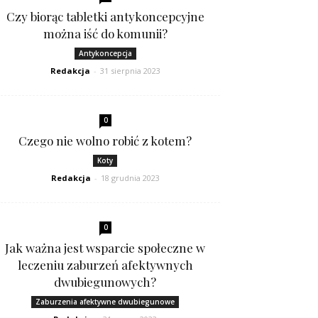
Czy biorąc tabletki antykoncepcyjne
można iść do komunii?
Antykoncepcja
Redakcja
-
31 sierpnia 2023
0
Czego nie wolno robić z kotem?
Koty
Redakcja
-
18 grudnia 2023
0
Jak ważna jest wsparcie społeczne w
leczeniu zaburzeń afektywnych
dwubiegunowych?
Zaburzenia afektywne dwubiegunowe