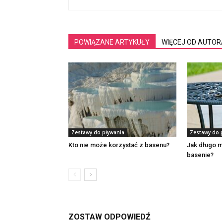
POWIĄZANE ARTYKUŁY
WIĘCEJ OD AUTOR
Zestawy do pływania
Zestawy do 
Kto nie może korzystać z basenu?
Jak długo 
basenie?
ZOSTAW ODPOWIEDŹ