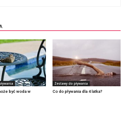
A
pływania
Zestawy do pływania
może być woda w
Co do pływania dla 4 latka?