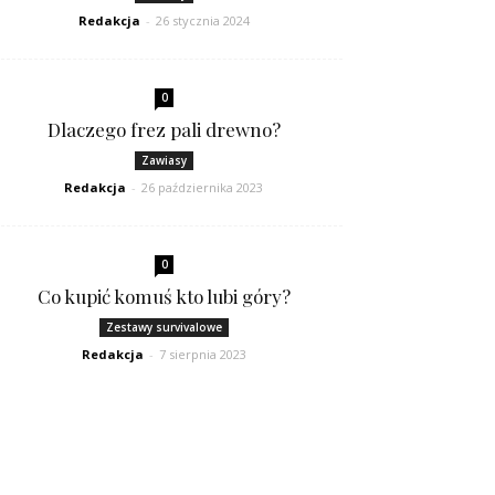
Redakcja
-
26 stycznia 2024
0
Dlaczego frez pali drewno?
Zawiasy
Redakcja
-
26 października 2023
0
Co kupić komuś kto lubi góry?
Zestawy survivalowe
Redakcja
-
7 sierpnia 2023