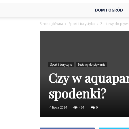
DOM I OGRÓD
Strona główna
Sport i turystyka
Zestawy do pływ
Sport i turystyka
Zestawy do pływania
Czy w aquapa
spodenki?
4 lipca 2024
464
0