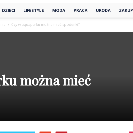
DZIECI
LIFESTYLE
MODA
PRACA
URODA
ZAKUP
ania
Czy w aquaparku można mieć spodenki?
rku można mieć