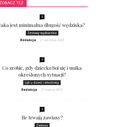
ZOBACZ TEŻ
0
Jaka jest minimalna długość wędziska?
Zestawy wędkarskie
Redakcja
-
21 sierpnia 2023
0
Co zrobić, gdy dziecko boi się i unika
określonych sytuacji?
Lęk u dzieci i młodzieży
Redakcja
-
27 marca 2023
0
Ile trwają zawiasy?
Zawiasy