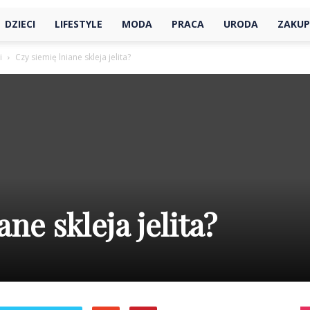
DZIECI
LIFESTYLE
MODA
PRACA
URODA
ZAKUP
i
Czy siemię lniane skleja jelita?
ne skleja jelita?