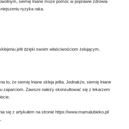
rowotnym, siemię lniane może pomóc w poprawie zdrowia
niejszeniu ryzyka raka.
lejeniu jelit dzięki swoim właściwościom żelującym.
o, że siemię lniane skleja jelita. Jednakże, siemię lniane
niu zaparciom. Zawsze należy skonsultować się z lekarzem
ecie.
a się z artykułem na stronie https://www.mamalubieko.pl/
.