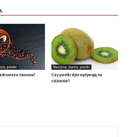
A
rna, pestki
Nasiona, ziarna, pestki
jzdrowsze nasiona?
Czy pestki dyni wpływają na
ciśnienie?