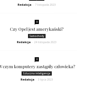
Redakcja
-
7 listopada 2023
0
Czy Opel jest amerykański?
Samochody
Redakcja
-
24 listopada 2023
0
W czym komputery zastąpiły człowieka?
Sztuczna inteligencja
Redakcja
-
3 lipca 2023