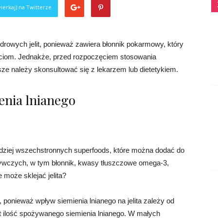
ierkaj) na Twitterze
rowych jelit, ponieważ zawiera błonnik pokarmowy, który
arciom. Jednakże, przed rozpoczęciem stosowania
ze należy skonsultować się z lekarzem lub dietetykiem.
enia lnianego
ardziej wszechstronnych superfoods, które można dodać do
dżywczych, w tym błonnik, kwasy tłuszczowe omega-3,
e może sklejać jelita?
 ponieważ wpływ siemienia lnianego na jelita zależy od
t ilość spożywanego siemienia lnianego. W małych