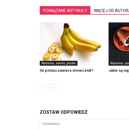
POWIĄZANE ARTYKUŁY
WIĘCEJ OD AUTOR
Nasiona, ziarna, pestki
Nasiona, zia
Ile potasu zawiera słonecznik?
Jakie są na
ZOSTAW ODPOWIEDŹ