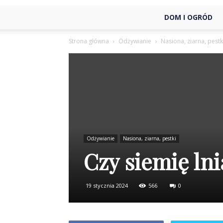
DOM I OGRÓD
Strona główna
Odżywianie
Nasiona, ziarna, pestk
Odżywianie
Nasiona, ziarna, pestki
Czy siemię lnia
19 stycznia 2024
566
0