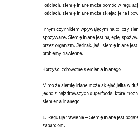
ilościach, siemię lniane może pomóc w regulac
ilościach, siemię lniane może sklejać jelita i 
Innym czynnikiem wpływającym na to, czy siemię 
spożywane. Siemię lniane jest najlepiej spożywa
przez organizm. Jednak, jeśli siemię lniane je
problemy trawienne.
Korzyści zdrowotne siemienia lnianego
Mimo że siemię lniane może sklejać jelita w duży
jedno z najzdrowszych superfoods, które można
siemienia lnianego:
1. Reguluje trawienie – Siemię lniane jest bogat
zaparciom.