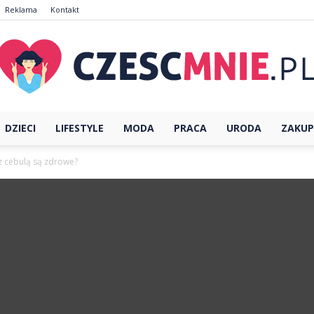
Reklama
Kontakt
DZIECI
LIFESTYLE
MODA
PRACA
URODA
ZAKUP
CzescMnie.pl
z cebulą są zdrowe?