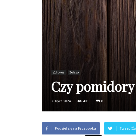
Zdrowie
Żelazo
Czy pomidory 
6 lipca 2024
480
0
Podziel się na Facebooku
Tweet (Ćw