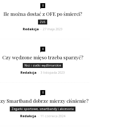
0
Ile można dostać z OFE po śmierci?
ZUS
Redakcja
-
27 maja 2023
0
Czy wędzone mięso trzeba sparzyć?
Nici i siatki wędliniarskie
Redakcja
-
3 listopada 2023
0
zy Smartband dobrze mierzy ciśnienie?
Zegarki sportowe, smartbandy i akcesoria
Redakcja
-
11 czerwca 2024