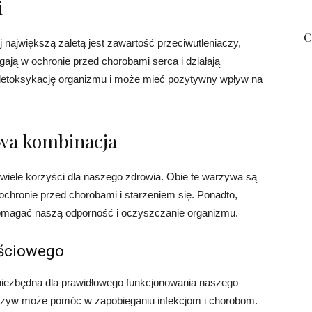
i
C
j największą zaletą jest zawartość przeciwutleniaczy,
gają w ochronie przed chorobami serca i działają
detoksykację organizmu i może mieć pozytywny wpływ na
owa kombinacja
wiele korzyści dla naszego zdrowia. Obie te warzywa są
ochronie przed chorobami i starzeniem się. Ponadto,
pomagać naszą odporność i oczyszczanie organizmu.
ściowego
 niezbędna dla prawidłowego funkcjonowania naszego
rzyw może pomóc w zapobieganiu infekcjom i chorobom.