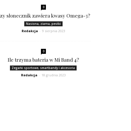
0
zy słonecznik zawiera kwasy Omega-3?
Nasiona, ziarna, pestki
Redakcja
-
9 sierpnia 2023
0
Ile trzyma bateria w Mi Band 4?
Zegarki sportowe, smartbandy i akcesoria
Redakcja
-
18 grudnia 2023