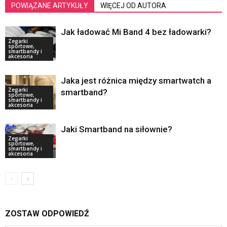
POWIĄZANE ARTYKUŁY
WIĘCEJ OD AUTORA
Jak ładować Mi Band 4 bez ładowarki?
Zegarki
sportowe,
smartbandy i
akcesoria
Jaka jest różnica między smartwatch a
Zegarki
smartband?
sportowe,
smartbandy i
akcesoria
Jaki Smartband na siłownie?
Zegarki
sportowe,
smartbandy i
akcesoria
ZOSTAW ODPOWIEDŹ