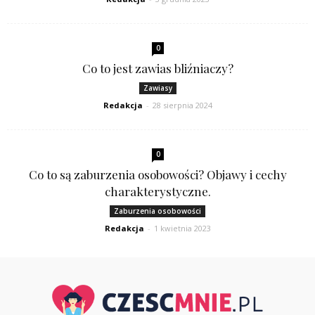
0
Co to jest zawias bliźniaczy?
Zawiasy
Redakcja
-
28 sierpnia 2024
0
Co to są zaburzenia osobowości? Objawy i cechy
charakterystyczne.
Zaburzenia osobowości
Redakcja
-
1 kwietnia 2023