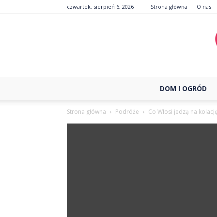
czwartek, sierpień 6, 2026
Strona główna
O nas
DOM I OGRÓD
Strona główna
Podróże
Co Włosi jedzą na kolacj