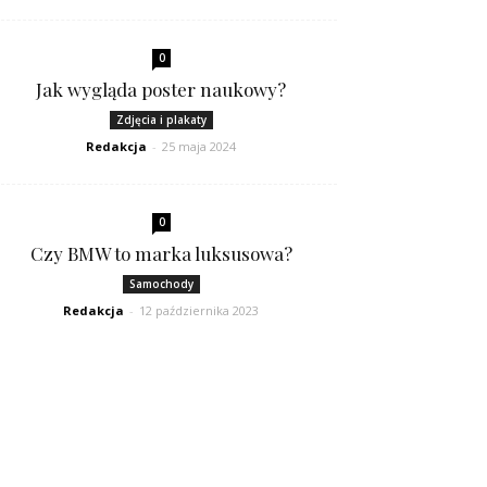
0
Jak wygląda poster naukowy?
Zdjęcia i plakaty
Redakcja
-
25 maja 2024
0
Czy BMW to marka luksusowa?
Samochody
Redakcja
-
12 października 2023