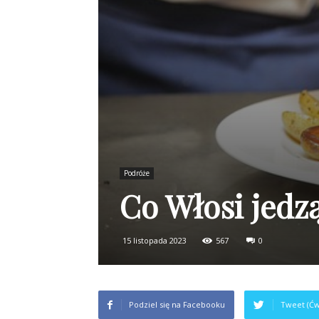
Podróże
Co Włosi jedzą
15 listopada 2023
567
0
Podziel się na Facebooku
Tweet (Ćw