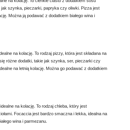
ealne na kolację. To cienkie ciasto z dodatkiem sosu
jak szynka, pieczarki, papryka czy oliwki. Pizza jest
ację. Można ją podawać z dodatkiem białego wina i
dealne na kolację. To rodzaj pizzy, która jest składana na
ię różne dodatki, takie jak szynka, ser, pieczarki czy
idealne na letnią kolację. Można go podawać z dodatkiem
idealne na kolację. To rodzaj chleba, który jest
iołami. Focaccia jest bardzo smaczna i lekka, idealna na
białego wina i parmezanu.