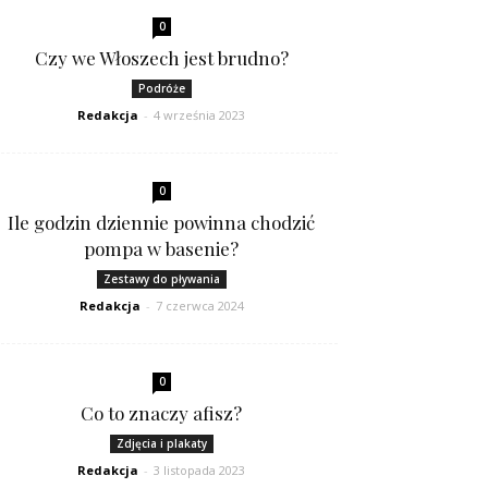
0
Czy we Włoszech jest brudno?
Podróże
Redakcja
-
4 września 2023
0
Ile godzin dziennie powinna chodzić
pompa w basenie?
Zestawy do pływania
Redakcja
-
7 czerwca 2024
0
Co to znaczy afisz?
Zdjęcia i plakaty
Redakcja
-
3 listopada 2023