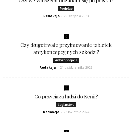
Czy we Włoszech dogadam się po polsku?
Podróże
Redakcja
-
29 sierpnia 2023
0
Czy długotrwałe przyjmowanie tabletek
antykoncepcyjnych szkodzi?
Antykoncepcja
Redakcja
-
21 października 2023
0
Co przyciąga ludzi do Kenii?
Żeglarstwo
Redakcja
-
22 kwietnia 2024