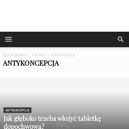
Strona główna
Zdrowie
Antykoncepcja
ANTYKONCEPCJA
ANTYKONCEPCJA
Jak głęboko trzeba włożyć tabletkę
dopochwową?