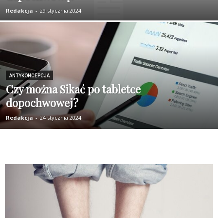
Redakcja
-
29 stycznia 2024
ANTYKONCEPCJA
Czy można Sikać po tabletce
dopochwowej?
Redakcja
-
24 stycznia 2024