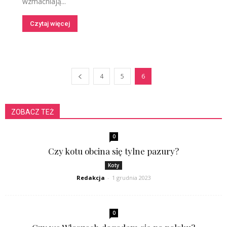
wzmacniają...
Czytaj więcej
4
5
6
ZOBACZ TEŻ
0
Czy kotu obcina się tylne pazury?
Koty
Redakcja
-
1 grudnia 2023
0