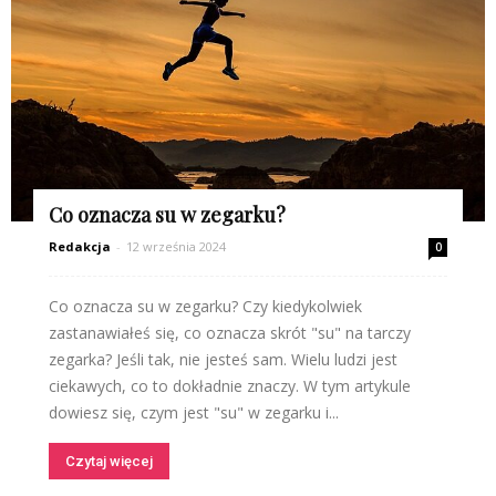
Co oznacza su w zegarku?
Redakcja
-
12 września 2024
0
Co oznacza su w zegarku? Czy kiedykolwiek
zastanawiałeś się, co oznacza skrót "su" na tarczy
zegarka? Jeśli tak, nie jesteś sam. Wielu ludzi jest
ciekawych, co to dokładnie znaczy. W tym artykule
dowiesz się, czym jest "su" w zegarku i...
Czytaj więcej