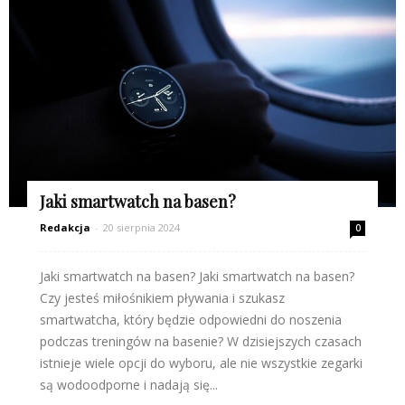
Jaki smartwatch na basen?
Redakcja
-
20 sierpnia 2024
0
Jaki smartwatch na basen? Jaki smartwatch na basen?
Czy jesteś miłośnikiem pływania i szukasz
smartwatcha, który będzie odpowiedni do noszenia
podczas treningów na basenie? W dzisiejszych czasach
istnieje wiele opcji do wyboru, ale nie wszystkie zegarki
są wodoodporne i nadają się...