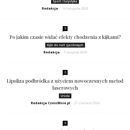
Sport i turystyka
Redakcja
-
16 listopada 2023
0
Po jakim czasie widać efekty chodzenia z kijkami?
Kijki do nart zjazdowych
Redakcja
-
3 sierpnia 2024
0
Lipoliza podbródka z użyciem nowoczesnych metod
laserowych
Uroda
Redakcja CzescMnie.pl
-
27 czerwca 2024
0