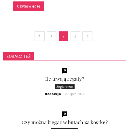
Czytaj więcej
1
2
3
ZOBACZ TEŻ
0
Ile trwają regaty?
Żeglarstwo
Redakcja
-
27 lipca 2024
0
Czy można biegać w butach za kostkę?