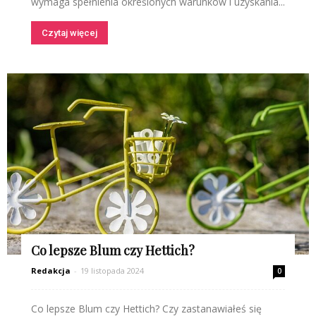
wymaga spełnienia określonych warunków i uzyskania...
Czytaj więcej
Co lepsze Blum czy Hettich?
Redakcja
-
19 listopada 2024
0
Co lepsze Blum czy Hettich? Czy zastanawiałeś się