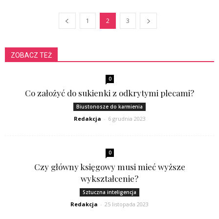
1
2
3
ZOBACZ TEŻ
0
Co założyć do sukienki z odkrytymi plecami?
Biustonosze do karmienia
Redakcja
-
6 grudnia 2023
0
Czy główny księgowy musi mieć wyższe
wykształcenie?
Sztuczna inteligencja
Redakcja
-
25 listopada 2023