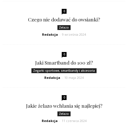
0
Czego nie dodawać do owsianki?
Żelazo
Redakcja
-
9 września 2024
0
Jaki Smartband do 100 zł?
Zegarki sportowe, smartbandy i akcesoria
Redakcja
-
10 maja 2024
0
Jakie żelazo wchłania się najlepiej?
Żelazo
Redakcja
-
11 czerwca 2024