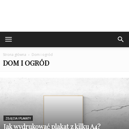
Strona główna
Dom i ogród
DOM I OGRÓD
ZDJĘCIA I PLAKATY
Jak wydrukować plakat z kilku A4?