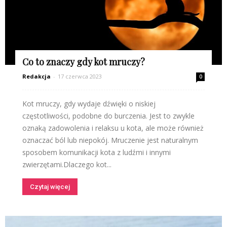
Co to znaczy gdy kot mruczy?
Redakcja
-
17 czerwca 2023
0
Kot mruczy, gdy wydaje dźwięki o niskiej
częstotliwości, podobne do burczenia. Jest to zwykle
oznaką zadowolenia i relaksu u kota, ale może również
oznaczać ból lub niepokój. Mruczenie jest naturalnym
sposobem komunikacji kota z ludźmi i innymi
zwierzętami.Dlaczego kot...
Czytaj więcej