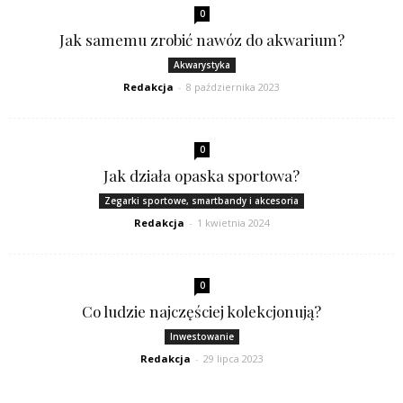
0
Jak samemu zrobić nawóz do akwarium?
Akwarystyka
Redakcja
-
8 października 2023
0
Jak działa opaska sportowa?
Zegarki sportowe, smartbandy i akcesoria
Redakcja
-
1 kwietnia 2024
0
Co ludzie najczęściej kolekcjonują?
Inwestowanie
Redakcja
-
29 lipca 2023