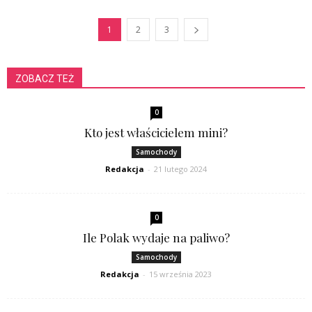
1
2
3
ZOBACZ TEŻ
0
Kto jest właścicielem mini?
Samochody
Redakcja
-
21 lutego 2024
0
Ile Polak wydaje na paliwo?
Samochody
Redakcja
-
15 września 2023