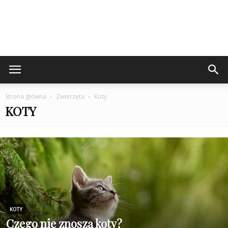
Strona główna
Zwierzęta
Koty
KOTY
KOTY
Czego nie znoszą koty?