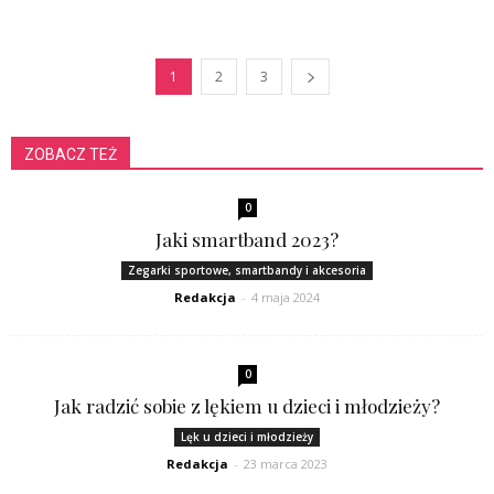
1
2
3
ZOBACZ TEŻ
0
Jaki smartband 2023?
Zegarki sportowe, smartbandy i akcesoria
Redakcja
-
4 maja 2024
0
Jak radzić sobie z lękiem u dzieci i młodzieży?
Lęk u dzieci i młodzieży
Redakcja
-
23 marca 2023