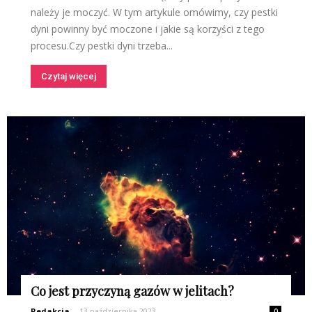
należy je moczyć. W tym artykule omówimy, czy pestki
dyni powinny być moczone i jakie są korzyści z tego
procesu.Czy pestki dyni trzeba...
Czytaj więcej
Co jest przyczyną gazów w jelitach?
Redakcja
-
13 października 2023
0