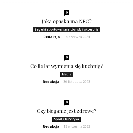
0
Jaka opaska ma NFC?
Zegarki sportowe, smartbandy i akcesoria
Redakcja
-
14 czerwca 2024
0
Co ile lat wymienia się kuchnię?
Meble
Redakcja
-
30 listopada 2023
0
Czy bieganie jest zdrowe?
Sport i turystyka
Redakcja
-
15 września 2023