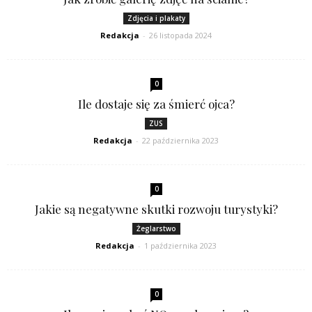
Zdjęcia i plakaty
Redakcja
-
26 listopada 2024
0
Ile dostaje się za śmierć ojca?
ZUS
Redakcja
-
22 października 2023
0
Jakie są negatywne skutki rozwoju turystyki?
Żeglarstwo
Redakcja
-
1 października 2023
0