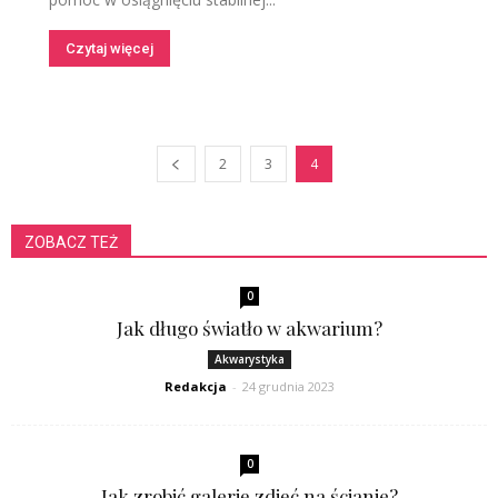
Czytaj więcej
2
3
4
ZOBACZ TEŻ
0
Jak długo światło w akwarium?
Akwarystyka
Redakcja
-
24 grudnia 2023
0
Jak zrobić galerię zdjęć na ścianie?