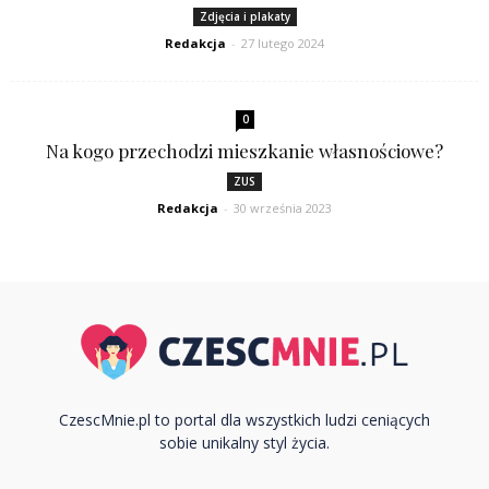
Zdjęcia i plakaty
Redakcja
-
27 lutego 2024
0
Na kogo przechodzi mieszkanie własnościowe?
ZUS
Redakcja
-
30 września 2023
CzescMnie.pl to portal dla wszystkich ludzi ceniących
sobie unikalny styl życia.