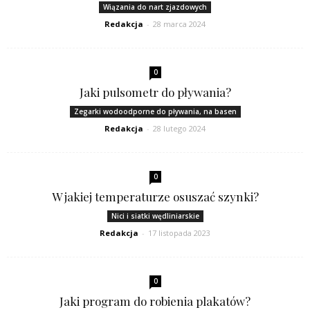
Wiązania do nart zjazdowych
Redakcja
-
28 marca 2024
0
Jaki pulsometr do pływania?
Zegarki wodoodporne do pływania, na basen
Redakcja
-
28 lutego 2024
0
W jakiej temperaturze osuszać szynki?
Nici i siatki wędliniarskie
Redakcja
-
17 listopada 2023
0
Jaki program do robienia plakatów?