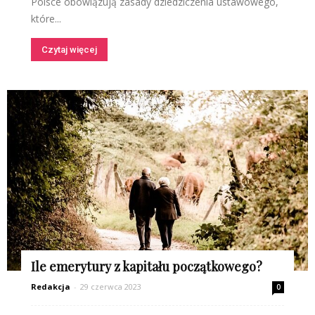
Polsce obowiązują zasady dziedziczenia ustawowego,
które...
Czytaj więcej
Ile emerytury z kapitału początkowego?
Redakcja
-
29 czerwca 2023
0