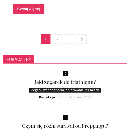
Czytaj więcej
1
2
3
ZOBACZ TEŻ
0
Jaki zegarek do triathlonu?
Zegarki wodoodporne do pływania, na basen
Redakcja
-
12 października 2023
0
Czym się różni survival od Preppingu?