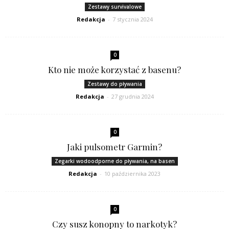
Zestawy survivalowe
Redakcja
-
7 stycznia 2024
0
Kto nie może korzystać z basenu?
Zestawy do pływania
Redakcja
-
27 grudnia 2024
0
Jaki pulsometr Garmin?
Zegarki wodoodporne do pływania, na basen
Redakcja
-
10 października 2023
0
Czy susz konopny to narkotyk?