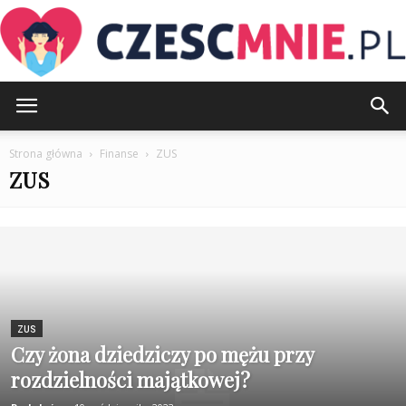
CzescMnie.pl
Strona główna
Finanse
ZUS
ZUS
ZUS
Czy żona dziedziczy po mężu przy
rozdzielności majątkowej?