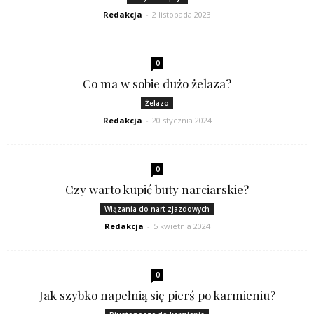
Redakcja
-
2 listopada 2023
0
Co ma w sobie dużo żelaza?
Żelazo
Redakcja
-
20 stycznia 2024
0
Czy warto kupić buty narciarskie?
Wiązania do nart zjazdowych
Redakcja
-
5 kwietnia 2024
0
Jak szybko napełnią się pierś po karmieniu?