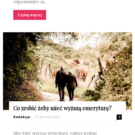
odpowiadam za...
Czytaj więcej
Co zrobić żeby mieć wyższą emeryturę?
Redakcja
-
11 stycznia 2024
0
Aby mieć wyższą emeryturę, należy podjąć