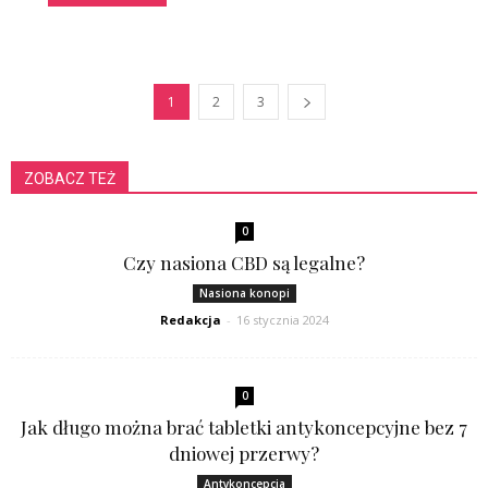
1
2
3
ZOBACZ TEŻ
0
Czy nasiona CBD są legalne?
Nasiona konopi
Redakcja
-
16 stycznia 2024
0
Jak długo można brać tabletki antykoncepcyjne bez 7
dniowej przerwy?
Antykoncepcja