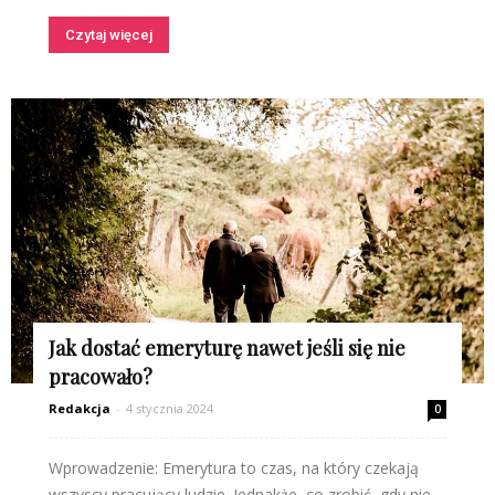
Czytaj więcej
Jak dostać emeryturę nawet jeśli się nie
pracowało?
Redakcja
-
4 stycznia 2024
0
Wprowadzenie: Emerytura to czas, na który czekają
wszyscy pracujący ludzie. Jednakże, co zrobić, gdy nie