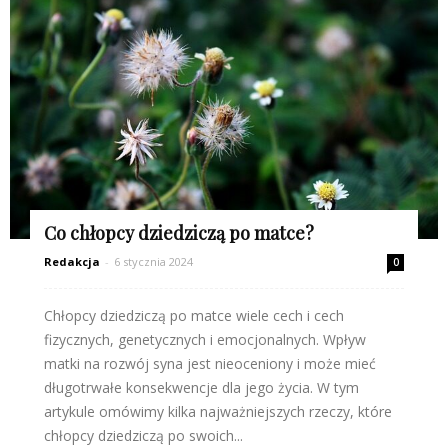
Co chłopcy dziedziczą po matce?
Redakcja
-
6 stycznia 2024
0
Chłopcy dziedziczą po matce wiele cech i cech
fizycznych, genetycznych i emocjonalnych. Wpływ
matki na rozwój syna jest nieoceniony i może mieć
długotrwałe konsekwencje dla jego życia. W tym
artykule omówimy kilka najważniejszych rzeczy, które
chłopcy dziedziczą po swoich...