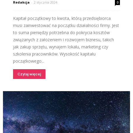
Redakcja
-
2 stycznia 2024
0
Kapitał początkowy to kwota, którą przedsiębiorca
musi zainwestować na początku działalności firmy. Jest
to suma pieniędzy potrzebna do pokrycia kosztów
związanych z założeniem i rozwojem biznesu, takich
jak zakup sprzętu, wynajem lokalu, marketing czy
szkolenia pracowników. Wysokość kapitału
początkowego...
Czytaj więcej